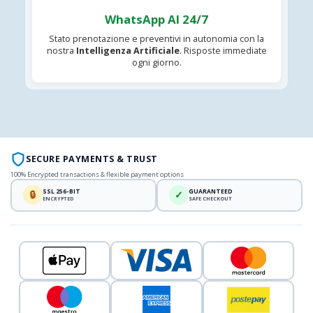
WhatsApp AI 24/7
Stato prenotazione e preventivi in autonomia con la
nostra
Intelligenza Artificiale
. Risposte immediate
ogni giorno.
SECURE PAYMENTS & TRUST
100% Encrypted transactions & flexible payment options
SSL 256-BIT
GUARANTEED
🔒
✓
ENCRYPTED
SAFE CHECKOUT