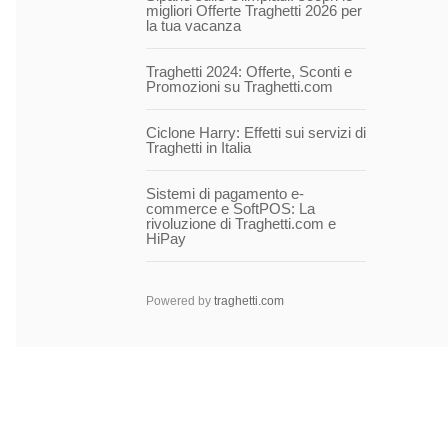
migliori Offerte Traghetti 2026 per
la tua vacanza
Traghetti 2024: Offerte, Sconti e
Promozioni su Traghetti.com
Ciclone Harry: Effetti sui servizi di
Traghetti in Italia
Sistemi di pagamento e-
commerce e SoftPOS: La
rivoluzione di Traghetti.com e
HiPay
Powered by
traghetti.com