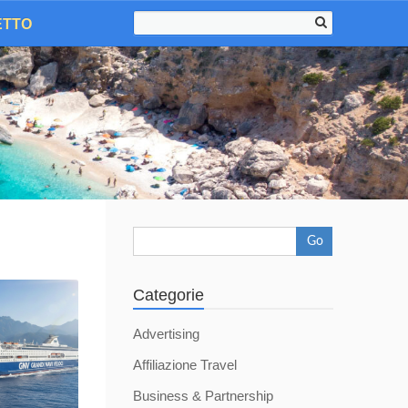
ETTO
Go
Categorie
Advertising
Affiliazione Travel
Business & Partnership