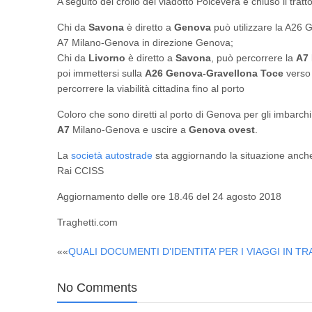
A seguito del crollo del viadotto Polcevera è chiuso il tratto 
Chi da
Savona
è diretto a
Genova
può utilizzare la A26
A7 Milano-Genova in direzione Genova;
Chi da
Livorno
è diretto a
Savona
, può percorrere la
A7
poi immettersi sulla
A26 Genova-Gravellona Toce
verso
percorrere la viabilità cittadina fino al porto
Coloro che sono diretti al porto di Genova per gli imbar
A7
Milano-Genova e uscire a
Genova ovest
.
La
società autostrade
sta aggiornando la situazione anche
Rai CCISS
Aggiornamento delle ore 18.46 del 24 agosto 2018
Traghetti.com
Post
««
QUALI DOCUMENTI D’IDENTITA’ PER I VIAGGI IN 
navigation
No Comments