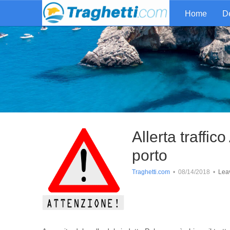
Home
De
Allerta traff
porto
Traghetti.com
•
08/14/2018
•
Lea