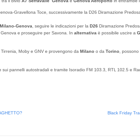
tra il bivio
A7 Serravalle Genova
e
Genova Aeroporto
in entrambe le
 Genova-Gravellona Toce, successivamente la D26 Diramazione Predosa 
 Milano-Genova
, seguire le indicazioni per la
D26
Diramazione Predosa
 Genova e proseguire per Savona. In
alternativa
è possibile uscire a
G
chi Tirrenia, Moby e GNV e provengono da
Milano
o da
Torino
, possono 
 sui pannelli autostradali e tramite Isoradio FM 103.3, RTL 102.5 e Ra
TRAGHETTO?
Black Friday Tra