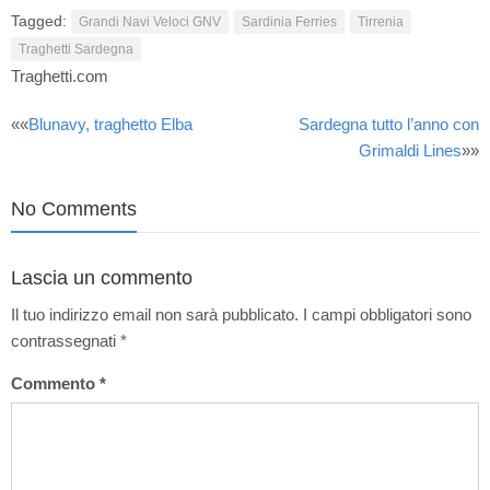
Tagged:
Grandi Navi Veloci GNV
Sardinia Ferries
Tirrenia
Traghetti Sardegna
Traghetti.com
Post
««
Blunavy, traghetto Elba
Sardegna tutto l’anno con
Grimaldi Lines
»»
navigation
No Comments
Lascia un commento
Il tuo indirizzo email non sarà pubblicato.
I campi obbligatori sono
contrassegnati
*
Commento
*