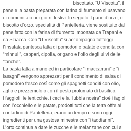
biscottato, “U Viscottu”, il
pane e la pasta preparata con farina di frumento si usavano
di domenica o nei giorni festivi. In seguito il pane d’orzo, o
biscotto d’orzo, specialità di Pantelleria, viene sostituito dal
pane fatto con la farina di frumento importata da Trapani e
da Sciacca. Con “U Viscottu” si accompagna tutt’oggi
l’insalata pantesca fatta di pomodori e patate e condita con
“minnuli”, capperi, cipolla, origano e l’olio degli ulivi delle
“tanche”.
La pasta fatta a mano ed in particolare “i maccarruni” e “i
lasagni” vengono apprezzati per il condimento di salsa di
pomodoro fresco così come gli spaghetti conditi con olio,
aglio e prezzemolo o con il pesto profumato di basilico.
I faggioli, le lenticchie, i ceci e la “lubbia nostra” cioè i fagioli
con l’occhiello e le patate, prodotti tutti che la terra offre al
contadino di Pantelleria, erano un tempo e sono oggi
ingredienti per una gustosa minestra con “i taddiarini”.
L’orto continua a dare le zucche e le melanzane con cui si