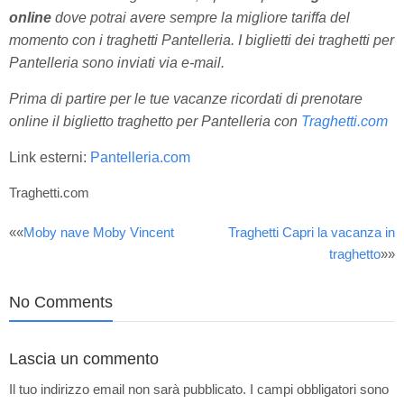
online
dove potrai avere sempre la migliore tariffa del
momento con i traghetti
Pantelleria. I biglietti
dei traghetti per
Pantelleria sono inviati via e-mail.
Prima di partire per le tue vacanze ricordati di prenotare
online il biglietto traghetto per
Pantelleria con
Traghetti.com
Link esterni:
Pantelleria.com
Traghetti.com
Post
««
Moby nave Moby Vincent
Traghetti Capri la vacanza in
traghetto
»»
navigation
No Comments
Lascia un commento
Il tuo indirizzo email non sarà pubblicato.
I campi obbligatori sono