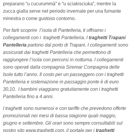
preparano “u cucurummà” e “u sciakisciuka”, mentre la
zucca gialla serve nel periodo invernale per una fumante
minestra o come gustoso contorno.
Per farti scoprire l’isola di
Pantelleria, ti offriamo
i
collegamenti con i traghetti
Pantelleria. I
traghetti
Trapani
Pantelleria
partono dal porto di
Trapani. I collegamenti sono
assicurati dai traghetti
Pantelleria che permettono di
raggiungere l’isola
con percorsi in notturna. I collegamenti
sono operati dalla compagnia
Siremar
Compagnia delle
Isole tutto l’anno. Il costo per un passeggero con i traghetti
Pantelleria e sistemazione in passaggio ponte è di euro
30,10. I bambini viaggiano gratuitamente con i traghetti
Pantelleria fino a 4 anni.
I traghetti sono numerosi e con tariffe che prevedono offerte
promozionali nei mesi di bassa stagione quali maggio,
giugno e settembre. Gli orari sono sempre consultabili sul
nostro sito www.traghetti.com, il portale per i
traghetti