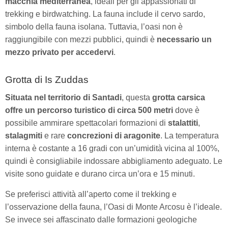
macchia mediterranea
, ideali per gli appassionati di
trekking e birdwatching. La fauna include il cervo sardo,
simbolo della fauna isolana. Tuttavia, l’oasi non è
raggiungibile con mezzi pubblici, quindi è
necessario un
mezzo privato per accedervi
. ​
Grotta di Is Zuddas
Situata nel territorio di Santadi
, questa
grotta carsica
offre un percorso turistico di circa 500 metri
dove è
possibile ammirare spettacolari formazioni di
stalattiti
,
stalagmiti
e rare
concrezioni di aragonite
. La temperatura
interna è costante a 16 gradi con un’umidità vicina al 100%,
quindi è consigliabile indossare abbigliamento adeguato. Le
visite sono guidate e durano circa un’ora e 15 minuti. ​
Se preferisci attività all’aperto come il trekking e
l’osservazione della fauna, l’Oasi di Monte Arcosu è l’ideale.
Se invece sei affascinato dalle formazioni geologiche