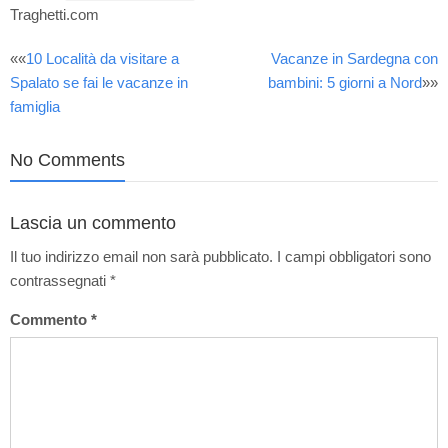
Traghetti.com
Post
««
10 Località da visitare a
Vacanze in Sardegna con
Spalato se fai le vacanze in
bambini: 5 giorni a Nord
»»
navigation
famiglia
No Comments
Lascia un commento
Il tuo indirizzo email non sarà pubblicato.
I campi obbligatori sono
contrassegnati
*
Commento
*