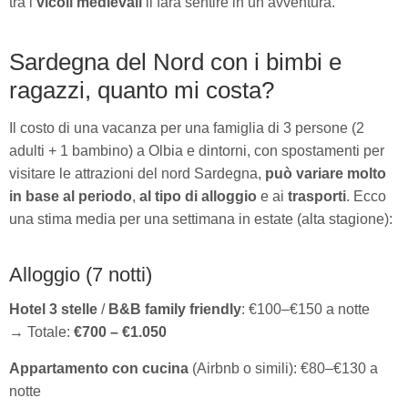
tra i
vicoli medievali
li farà sentire in un’avventura.
Sardegna del Nord con i bimbi e
ragazzi, quanto mi costa?
Il costo di una vacanza per una famiglia di 3 persone (2
adulti + 1 bambino) a Olbia e dintorni, con spostamenti per
visitare le attrazioni del nord Sardegna,
può variare molto
in base al periodo
,
al tipo di alloggio
e ai
trasporti
. Ecco
una stima media per una settimana in estate (alta stagione):
Alloggio (7 notti)
Hotel 3 stelle
/
B&B family friendly
: €100–€150 a notte
→ Totale:
€700 – €1.050
Appartamento con cucina
(Airbnb o simili): €80–€130 a
notte