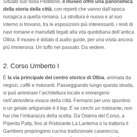
Situato sull’Isola Peddone,
il museo offre una panoramica
della storia della città
, con reperti che vanno dall’epoca
nuragica a quella romana. La struttura è nuova e al suo
interno si trovano, tra le esposizioni più interessanti, i resti di
navi romane e manufatti legati alla vita quotidiana dell’antica
Olbia.
Il museo è dotato d audio guide, per una visita ancora
più immersiva. Un tuffo nel passato. Da vedere.
2. Corso Umberto I
È
la via principale del centro storico di Olbia
, animata da
negozi, caffè e ristoranti. Passeggiando lungo questa strada,
si può ammirare l’architettura locale e immergersi
nell’atmosfera vivace della città. Fermarsi per uno spuntino
o un gelato artigianale è il top. E se cerchi un ristorante, non
hai che l’imbarazzo della scelta. Da Osteria del Corso, a
Piperita Patty, fino al Ristorante La Lanterna o la trattoria il
Gambero propongono cucina tradizionale casereccia,