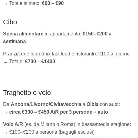
→ Totale stimato:
€60 – €90
Cibo
Spesa alimentare
in appartamento:
€150–€200 a
settimana
Pranzi/cene fuori (mix fast food e ristoranti): €100 al giorno
→ Totale:
€700 – €1400
Traghetto o volo
Da
Ancona/Livorno/Civitavecchia
a
Olbia
con auto:
→
circa €300 – €450 A/R per 3 persone + auto
Volo A/R
(es. da Milano o Roma) in bassa/media stagione:
→ €100–€200 a persona (bagagli esclusi)