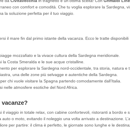
ire da
Civitavecchia
in traghetto è un’ottima scelta! Con
Grimaldi Lin
rraneo con comfort e comodità. Che tu voglia esplorare la Sardegna, vis
 la soluzione perfetta per il tuo viaggio.
si il mare fin dal primo istante della vacanza. Ecco le tratte disponibili
 spiagge mozzafiato e la vivace cultura della Sardegna meridionale.
si la Costa Smeralda e le sue acque cristalline.
nto per esplorare la Sardegna nord-occidentale, tra storia, natura e tr
gliastra, una delle zone più selvagge e autentiche della Sardegna.
 per chi vuole visitare la Spagna partendo comodamente dall’Italia.
i nelle atmosfere esotiche del Nord Africa.
ue vacanze?
i il viaggio in totale relax, con cabine confortevoli, ristoranti a bordo e 
ua auto o moto, evitando il noleggio una volta arrivato a destinazione. L’
iore per partire: il clima è perfetto, le giornate sono lunghe e le destin