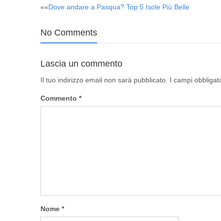
Post
««
Dove andare a Pasqua? Top 5 Isole Più Belle
navigation
No Comments
Lascia un commento
Il tuo indirizzo email non sarà pubblicato.
I campi obbligat
Commento
*
Nome
*