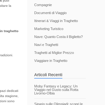
es
puoi
Compagnie
itare la
Documenti di Viaggio
Itinerari & Viaggi in Traghetto
Marketing Turistico
in traghetto
Nave: Quanto Costa il Biglietto?
Navi e Traghetti
Traghetti al Miglior Prezzo
adizioni.
Viaggiare in Traghetto
Articoli Recenti
Moby Fantasy e Legacy: Un
Viaggio nel Gusto sulla Rotta
spazi dedicati
Livorno-Olbia
alta stagione,
azioni sono
Sipario sulle Olimpiadi: scopri le