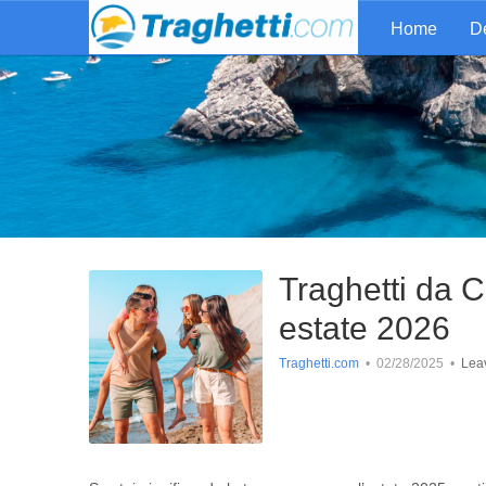
Home
De
Traghetti da Ci
estate 2026
Traghetti.com
•
02/28/2025
•
Lea