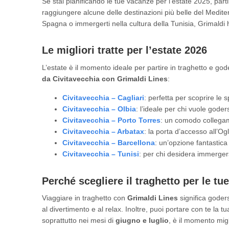
Se stai pianificando le tue vacanze per l’estate 2025, part
raggiungere alcune delle destinazioni più belle del Medite
Spagna o immergerti nella cultura della Tunisia, Grimaldi ha
Le migliori tratte per l’estate 2026
L’estate è il momento ideale per partire in traghetto e goder
da Civitavecchia con Grimaldi Lines
:
Civitavecchia – Cagliari
: perfetta per scoprire le
Civitavecchia – Olbia
: l’ideale per chi vuole goder
Civitavecchia – Porto Torres
: un comodo collegame
Civitavecchia – Arbatax
: la porta d’accesso all’O
Civitavecchia – Barcellona
: un’opzione fantastica
Civitavecchia – Tunisi
: per chi desidera immergers
Perché scegliere il traghetto per le t
Viaggiare in traghetto con
Grimaldi Lines
significa goders
al divertimento e al relax. Inoltre, puoi portare con te la t
soprattutto nei mesi di
giugno e luglio
, è il momento migl