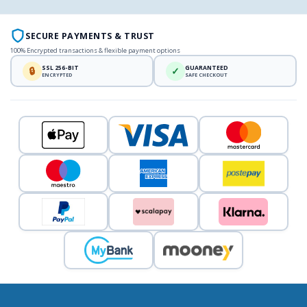
SECURE PAYMENTS & TRUST
100% Encrypted transactions & flexible payment options
SSL 256-BIT
GUARANTEED
🔒
✓
ENCRYPTED
SAFE CHECKOUT