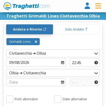
Tragh
Traghetti Grimaldi Lines Civitavecchia Olbia
Andata e Ritorno
Solo Andata
Grimaldi Lines
Porti alternativi
Date alternative