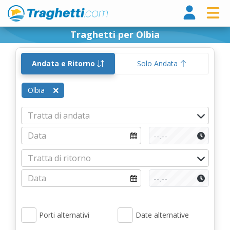
Tragh
Traghetti per Olbia
Andata e Ritorno
Solo Andata
Olbia
Porti alternativi
Date alternative