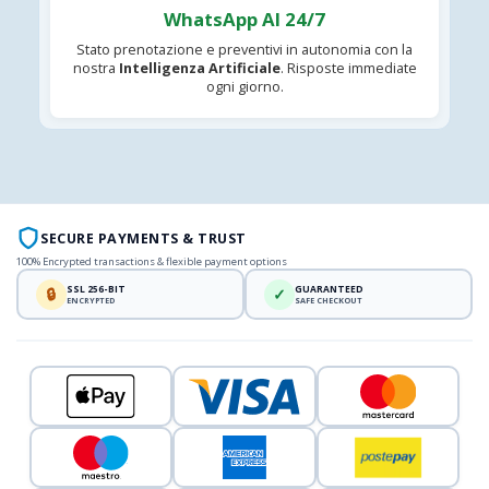
WhatsApp AI 24/7
Stato prenotazione e preventivi in autonomia con la
nostra
Intelligenza Artificiale
. Risposte immediate
ogni giorno.
SECURE PAYMENTS & TRUST
100% Encrypted transactions & flexible payment options
SSL 256-BIT
GUARANTEED
🔒
✓
ENCRYPTED
SAFE CHECKOUT