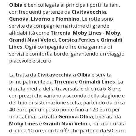
Olbia
è ben collegata ai principali porti italiani,
con frequenti partenze da
Civitavecchia
,
Genova
,
Livorno
e
Piombino
. Le rotte sono
servite da compagnie marittime di grande
affidabilità come
Tirrenia
,
Moby Lines
-
Moby
,
Grandi Navi Veloci
,
Corsica Ferries
e
Grimaldi
Lines
. Ogni compagnia offre una gamma di
servizi e comfort a bordo, garantendo un viaggio
piacevole e sicuro.
La tratta da
Civitavecchia a
Olbia
è servita
principalmente da
Tirrenia
e
Grimaldi Lines
. La
durata media della traversata è di circa 6-8 ore,
con prezzi che variano a seconda della stagione e
del tipo di sistemazione scelta, partendo da circa
40 euro per un posto ponte fino a 120 euro per
una cabina. La tratta
Genova-
Olbia
, operata da
Moby Lines
e
Grandi Navi Veloci
, ha una durata
di circa 10 ore, con tariffe che partono da 50 euro