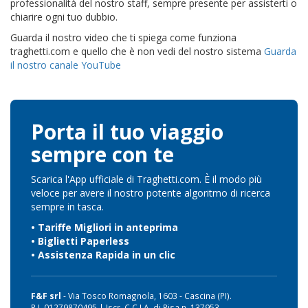
professionalità del nostro staff, sempre presente per assisterti o
chiarire ogni tuo dubbio.
Guarda il nostro video che ti spiega come funziona
traghetti.com e quello che è non vedi del nostro sistema
Guarda
il nostro canale YouTube
Porta il tuo viaggio
sempre con te
Scarica l'App ufficiale di Traghetti.com. È il modo più
veloce per avere il nostro potente algoritmo di ricerca
sempre in tasca.
• Tariffe Migliori in anteprima
• Biglietti Paperless
• Assistenza Rapida in un clic
F&F srl
- Via Tosco Romagnola, 1603 - Cascina (PI).
P.I. 01279870495 | Iscr. C.C.I.A. di Pisa n. 137953.