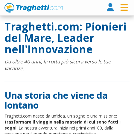
Tragh
Traghetti.com: Pionieri
del Mare, Leader
nell'Innovazione
Da oltre 40 anni, la rotta più sicura verso le tue
vacanze.
Una storia che viene da
lontano
Traghetti.com nasce da un’idea, un sogno e una missione:
trasformare il viaggio nella materia di cui sono fatti i
sogni
. La nostra avventura inizia nei primi anni '80, dalla
passione per il mondo marittimo e crocieristico.