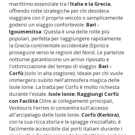
marittimo essenziale tra l'
Italia e la Grecia
,
offrendo rotte strategiche per chi desidera
viaggiare con il proprio veicolo o semplicemente
godersi un viaggio confortevole.
Bari -
Igoumenitsa
: Questa è una delle rotte più
popolari, perfetta per raggiungere rapidamente
la Grecia continentale occidentale (Epiro) e
proseguire verso le regioni del Nord. Le partenze
notturne garantiscono un arrivo riposato e
l'ottimizzazione del tempo di viaggio.
Bari -
Corfù
(solo in alta stagione): Ideale per chi vuole
immergersi subito nell'atmosfera magica delle
Isole Ionie. La tratta per Corfù è molto richiesta
durante l'estate.
Isole Ionie: Raggiungi Corfù
con Facilità
Oltre ai collegamenti principali,
Ventouris Ferries si concentra sull'accesso
all'arcipelago delle Isole Ionie.
Corfù (Kerkira)
,
con la sua ricca storia e le spiagge mozzafiato, è
facilmente accessibile dai porti italiani durante i