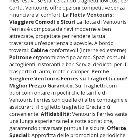
mesi estivi. Se stai cercando traghetti low cost per
Corfù, Ventouris offre opzioni competitive senza
rinunciare al comfort.
La Flotta Ventouris:
Viaggiare Comodi e Sicuri
La flotta di Ventouris
Ferries è composta da navi moderne e ben
attrezzate, progettate per rendere la tua
traversata un'esperienza piacevole. A bordo
troverai:
Cabine
confortevoli (interne ed esterne).
Poltrone
ergonomiche tipo aereo. Spazi comuni
accoglienti, ristoranti e bar. Servizi dedicati per il
trasporto di auto, moto e camper.
Perché
Scegliere Ventouris Ferries su Traghetti.com?
Miglior Prezzo Garantito
: Su Traghetti.com
puoi confrontare in pochi clic le tariffe di
Ventouris Ferries con quelle di altre compagnie e
assicurarti il biglietto traghetto Grecia più
conveniente.
Affidabilità
: Ventouris Ferries vanta
una lunga esperienza nelle rotte adriatiche,
garantendo traversate puntuali e sicure.
Offerte
Speciali
: Approfitta delle promozioni periodiche