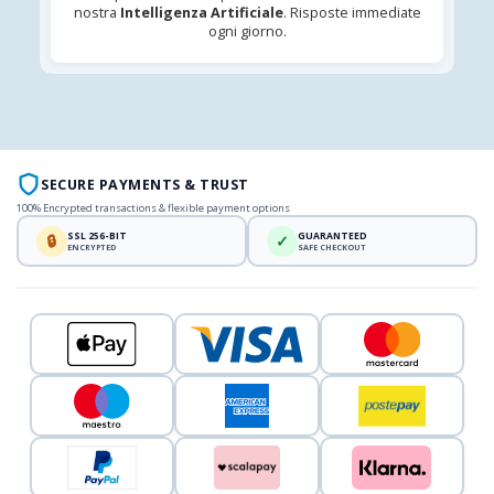
nostra
Intelligenza Artificiale
. Risposte immediate
ogni giorno.
SECURE PAYMENTS & TRUST
100% Encrypted transactions & flexible payment options
SSL 256-BIT
GUARANTEED
🔒
✓
ENCRYPTED
SAFE CHECKOUT