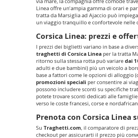
via mare, la compagnia offre comode travers
Linea offre un'ampia gamma di orari e part
tratta da Marsiglia ad Ajaccio può impieg
un viaggio tranquillo e confortevole nelle 
Corsica Linea: prezzi e offer
I prezzi dei biglietti variano in base a diver
traghetti di Corsica Linea
per la tratta M
ritorno sulla stessa rotta può variare
dai 1
adulti e due bambini) più un veicolo a bor
base a fattori come le opzioni di alloggio (
promozioni speciali
per consentire ai viag
possono includere sconti su specifiche trat
potete trovare sconti dedicati alle famiglie
verso le coste francesi, corse e nordafrican
Prenota con Corsica Linea 
Su
Traghetti.com
, il comparatore di prez
checkout per assicurarti il prezzo più conv