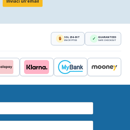
Inviaci un'email
SSL 256-BIT
GUARANTEED
🔒
✓
ENCRYPTED
SAFE CHECKOUT