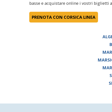
basse e acquistare online i vostri biglietti
PRENOTA CON CORSICA LINEA
ALG
B
MAR
MARSI
MAR
S
S