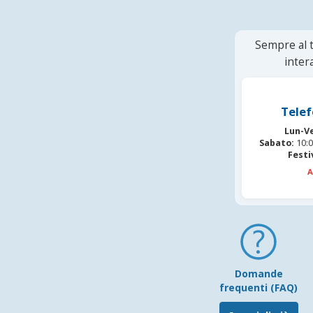
Sempre al t
inter
Telef
Lun-V
Sabato:
10:0
Festi
A
Domande
frequenti (FAQ)