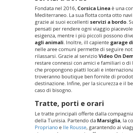
Fondata nel 2016,
Corsica Linea
è una com
Mediterraneo. La sua flotta conta otto navi:
grazie ai suoi eccellenti
servizi a bordo
. 
pensati per rendere ogni viaggio piacevole 
esigenza, mentre i più piccoli possono diver
agli animali
. Inoltre, ill capiente
garage d
nelle aree comuni permette di seguire noti
rilassarsi. Grazie al servizio
Video On De
restare connessi con amici e familiari o di
che propongono piatti locali e internazion
troveranno boutique ben fornite di prodott
destinazione. Infine, per la sicurezza e il 
caso di bisogno.
Tratte, porti e orari
Le tratte principali offerte dalla compagni
della Tunisia. Partendo da
Marsiglia
, la 
Propriano
e
Ile Rousse
, garantendo ai viag