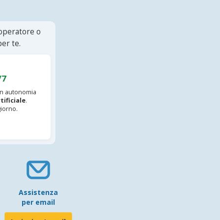
 operatore o
er te.
/7
 in autonomia
tificiale
.
iorno.
Assistenza
per email