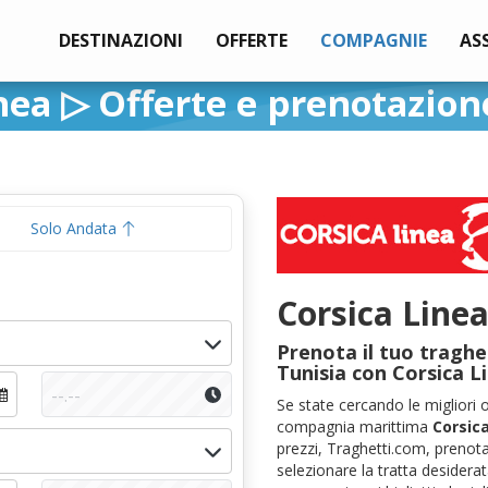
DESTINAZIONI
OFFERTE
COMPAGNIE
AS
nea ▷ Offerte e prenotazion
Solo Andata
Corsica Line
Prenota il tuo traghe
Tunisia con Corsica L
Se state cercando le migliori 
compagnia marittima
Corsic
prezzi, Traghetti.com, prenot
selezionare la tratta desiderat