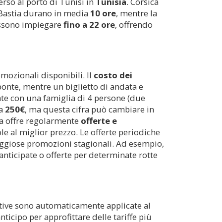
verso al porto di Tunisi in
Tunisia
. Corsica
e Bastia durano in media
10 ore
, mentre la
possono impiegare
fino a 22 ore
, offrendo
romozionali disponibili. Il
costo dei
onte, mentre un biglietto di andata e
iate con una famiglia di 4 persone (due
ca
250€
, ma questa cifra può cambiare in
nea offre regolarmente
offerte e
le al miglior prezzo. Le offerte periodiche
ntaggiose promozioni stagionali. Ad esempio,
 anticipate o offerte per determinate rotte
attive sono automaticamente applicate al
ticipo per approfittare delle tariffe più