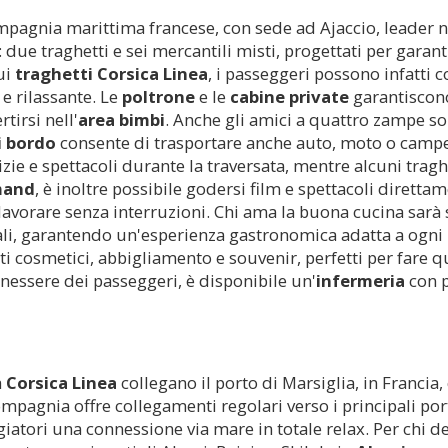
pagnia marittima francese, con sede ad Ajaccio, leader ne
 due traghetti e sei mercantili misti, progettati per garant
Sui
traghetti Corsica Linea
, i passeggeri possono infatti
e rilassante. Le
poltrone
e le
cabine private
garantiscono
tirsi nell'
area bimbi
. Anche gli amici a quattro zampe so
i bordo
consente di trasportare anche auto, moto o campe
zie e spettacoli durante la traversata, mentre alcuni trag
mand
, è inoltre possibile godersi film e spettacoli diretta
 lavorare senza interruzioni. Chi ama la buona cucina sarà
ali, garantendo un'esperienza gastronomica adatta a ogni 
i cosmetici, abbigliamento e souvenir, perfetti per fare q
benessere dei passeggeri, è disponibile un'
infermeria
con p
a
Corsica Linea
collegano il porto di Marsiglia, in Francia, 
compagnia offre collegamenti regolari verso i principali por
giatori una connessione via mare in totale relax. Per chi 