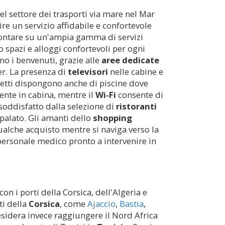
l settore dei trasporti via mare nel Mar
ire un servizio affidabile e confortevole
 contare su un'ampia gamma di servizi
 spazi e alloggi confortevoli per ogni
no i benvenuti, grazie alle
aree dedicate
r. La presenza di
televisori
nelle cabine e
hetti dispongono anche di piscine dove
mente in cabina, mentre il
Wi-Fi
consente di
 soddisfatto dalla selezione di
ristoranti
palato. Gli amanti dello
shopping
ualche acquisto mentre si naviga verso la
ersonale medico pronto a intervenire in
con i porti della Corsica, dell'Algeria e
ti della
Corsica
, come
Ajaccio
,
Bastia
,
desidera invece raggiungere il Nord Africa