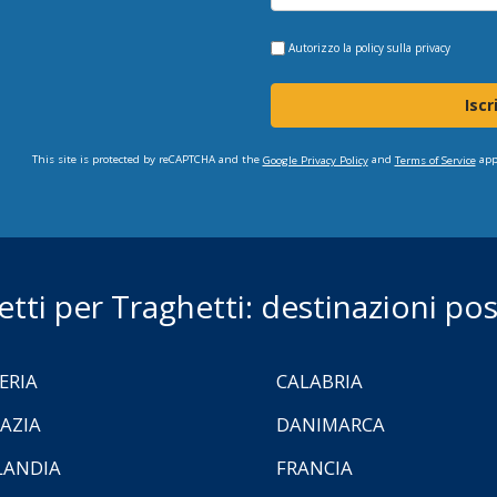
Autorizzo la
policy sulla privacy
Iscr
This site is protected by reCAPTCHA and the
and
app
Google Privacy Policy
Terms of Service
ietti per Traghetti: destinazioni poss
ERIA
CALABRIA
AZIA
DANIMARCA
LANDIA
FRANCIA