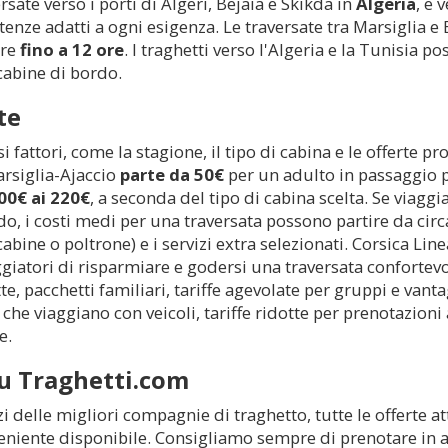
ate verso i porti di Algeri, Bejaia e Skikda in
Algeria
, e 
enze adatti a ogni esigenza. Le traversate tra Marsiglia 
are
fino a 12 ore
. I traghetti verso l'Algeria e la Tunisia 
cabine di bordo.
te
si fattori, come la stagione, il tipo di cabina e le offerte p
arsiglia-Ajaccio
parte da 50€
per un adulto in passaggio p
00€ ai 220€
, a seconda del tipo di cabina scelta. Se viagg
do, i costi medi per una traversata possono partire da cir
cabine o poltrone) e i servizi extra selezionati. Corsica Li
giatori di risparmiare e godersi una traversata confortevo
te, pacchetti familiari, tariffe agevolate per gruppi e va
 che viaggiano con veicoli, tariffe ridotte per prenotazioni
e.
su Traghetti.com
zi delle migliori compagnie di traghetto, tutte le offerte 
eniente disponibile. Consigliamo sempre di prenotare in an