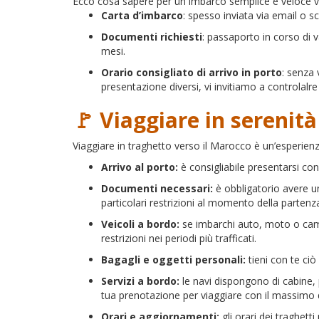
Ecco cosa sapere per un imbarco semplice e veloce v
Carta d’imbarco
: spesso inviata via email o sc
Documenti richiesti
: passaporto in corso di v
mesi.
Orario consigliato di arrivo in porto
: senza 
presentazione diversi, vi invitiamo a controlalre 
🚩 Viaggiare in serenità
Viaggiare in traghetto verso il Marocco è un’esperien
Arrivo al porto:
è consigliabile presentarsi con 
Documenti necessari:
è obbligatorio avere un
particolari restrizioni al momento della partenz
Veicoli a bordo:
se imbarchi auto, moto o campe
restrizioni nei periodi più trafficati.
Bagagli e oggetti personali:
tieni con te ciò
Servizi a bordo:
le navi dispongono di cabine, po
tua prenotazione per viaggiare con il massimo 
Orari e aggiornamenti:
gli orari dei traghett