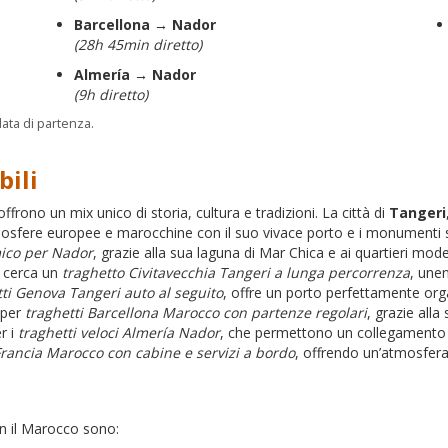
Barcellona → Nador
(28h 45min diretto)
Almería → Nador
(9h diretto)
ata di partenza.
bili
ffrono un mix unico di storia, cultura e tradizioni. La città di
Tangeri
mosfere europee e marocchine con il suo vivace porto e i monumenti s
ico per Nador
, grazie alla sua laguna di Mar Chica e ai quartieri moder
i cerca un
traghetto Civitavecchia Tangeri a lunga percorrenza
, unen
tti Genova Tangeri auto al seguito
, offre un porto perfettamente organ
 per
traghetti Barcellona Marocco con partenze regolari
, grazie alla
r i
traghetti veloci Almería Nador
, che permettono un collegamento ra
Francia Marocco con cabine e servizi a bordo
, offrendo un’atmosfera
n il Marocco sono: