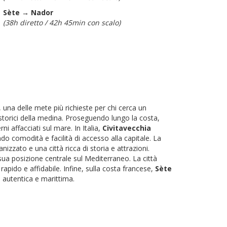
Sète → Nador
(38h diretto / 42h 45min con scalo)
, una delle mete più richieste per chi cerca un
torici della medina. Proseguendo lungo la costa,
ni affacciati sul mare. In Italia,
Civitavecchia
do comodità e facilità di accesso alla capitale. La
izzato e una città ricca di storia e attrazioni.
 sua posizione centrale sul Mediterraneo. La città
pido e affidabile. Infine, sulla costa francese,
Sète
 autentica e marittima.