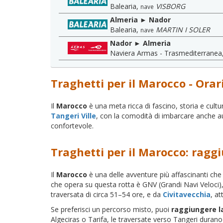
Balearia
,
VISBORG
nave
Almeria ► Nador
Balearia
,
MARTIN I SOLER
nave
Nador ► Almeria
Naviera Armas - Trasmediterranea
Traghetti per il Marocco - Orar
Il
Marocco
è una meta ricca di fascino, storia e cult
Tangeri Ville
, con la comodità di imbarcare anche au
confortevole.
Traghetti per il Marocco: ragg
Il
Marocco
è una delle avventure più affascinanti che 
che opera su questa rotta è GNV (Grandi Navi Veloci), 
traversata di circa 51–54 ore, e da
Civitavecchia
, a
Se preferisci un percorso misto, puoi
raggiungere l
Algeciras o Tarifa, le traversate verso Tangeri dur