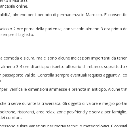
erso il Marocco:
aricabile online.
alidità, almeno per il periodo di permanenza in Marocco. E' consentito l
veicolo 2 ore prima della partenza; con veicolo almeno 3 ora prima del
sempre il biglietto.
za comoda e sicura, ma ci sono alcune indicazioni importanti da tenere
almeno 3-4 ore di anticipo rispetto all’orario di imbarco, soprattutto s
 passaporto valido. Controlla sempre eventuali requisiti aggiuntivi, c
a.
r, verifica le dimensioni ammesse e prenota in anticipo. Alcune tratte 
 che ti serve durante la traversata. Gli oggetti di valore è meglio porta
ltrone, ristoranti, aree relax, zone pet-friendly e servizi per famiglie. 
dei comfort.
i possono subire variazioni per motivi tecnici o meteorologici. È consig