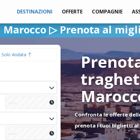
DESTINAZIONI
OFFERTE
COMPAGNIE
AS
 Marocco ▷ Prenota al migl
Prenota
Solo Andata
traghet
Marocc
Confronta le offerte del
prenota i tuoi biglietti a