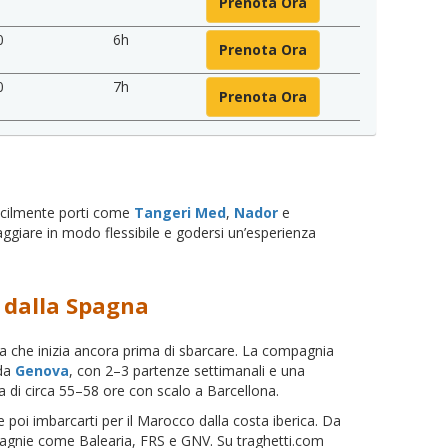
Prenota Ora
0
6h
Prenota Ora
0
7h
Prenota Ora
facilmente porti come
Tangeri Med
,
Nador
e
aggiare in modo flessibile e godersi un’esperienza
e dalla Spagna
enza che inizia ancora prima di sbarcare. La compagnia
 da
Genova
, con 2–3 partenze settimanali e una
a di circa 55–58 ore con scalo a Barcellona.
 poi imbarcarti per il Marocco dalla costa iberica. Da
pagnie come Balearia, FRS e GNV. Su traghetti.com