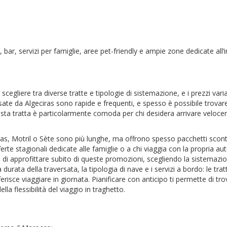
, bar, servizi per famiglie, aree pet-friendly e ampie zone dedicate all’
scegliere tra diverse tratte e tipologie di sistemazione, e i prezzi var
ersate da Algeciras sono rapide e frequenti, e spesso è possibile tro
uesta tratta è particolarmente comoda per chi desidera arrivare veloc
iras, Motril o Sète sono più lunghe, ma offrono spesso pacchetti sconta
e stagionali dedicate alle famiglie o a chi viaggia con la propria auto
i approfittare subito di queste promozioni, scegliendo la sistemazion
 durata della traversata, la tipologia di nave e i servizi a bordo: le tra
erisce viaggiare in giornata. Pianificare con anticipo ti permette di trov
a flessibilità del viaggio in traghetto.