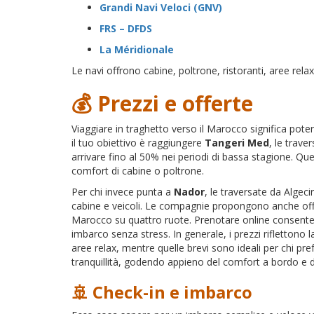
Grandi Navi Veloci (GNV)
FRS – DFDS
La Méridionale
Le navi offrono cabine, poltrone, ristoranti, aree relax
💰 Prezzi e offerte
Viaggiare in traghetto verso il Marocco significa poter 
il tuo obiettivo è raggiungere
Tangeri Med
, le trav
arrivare fino al 50% nei periodi di bassa stagione. Q
comfort di cabine o poltrone.
Per chi invece punta a
Nador
, le traversate da Algec
cabine e veicoli. Le compagnie propongono anche offert
Marocco su quattro ruote. Prenotare online consente d
imbarco senza stress. In generale, i prezzi riflettono la
aree relax, mentre quelle brevi sono ideali per chi pref
tranquillità, godendo appieno del comfort a bordo e dell
🚢 Check-in e imbarco