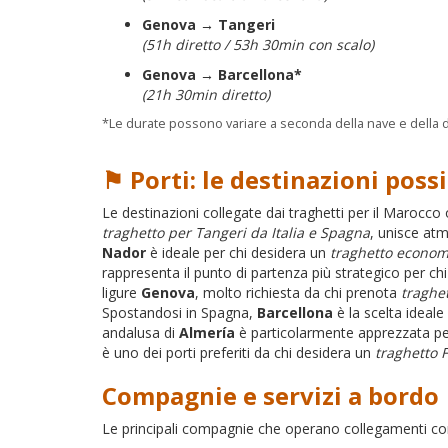
Genova → Tangeri
(51h diretto / 53h 30min con scalo)
Genova → Barcellona*
(21h 30min diretto)
*Le durate possono variare a seconda della nave e della d
⚑ Porti: le destinazioni possi
Le destinazioni collegate dai traghetti per il Marocco o
traghetto per Tangeri da Italia e Spagna
, unisce at
Nador
è ideale per chi desidera un
traghetto econom
rappresenta il punto di partenza più strategico per ch
ligure
Genova
, molto richiesta da chi prenota
traghe
Spostandosi in Spagna,
Barcellona
è la scelta ideale
andalusa di
Almería
è particolarmente apprezzata pe
è uno dei porti preferiti da chi desidera un
traghetto 
Compagnie e servizi a bordo
Le principali compagnie che operano collegamenti co