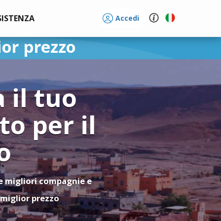
SISTENZA
Accedi
ior prezzo
 il tuo
to per il
o
le migliori compagnie e
l miglior prezzo