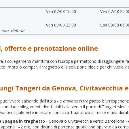
Ven 07/08 16:00
Ven 07/08 22:0
Ven 07/08 23:00
Sab 08/08 06:0
,
default
nave
i, offerte e prenotazione online
ura. I collegamenti marittimi con l’Europa permettono di raggiungere 
to, moto o camper. Il traghetto è la soluzione ideale per chi vuole vi
iungi Tangeri da Genova, Civitavecchia 
puoi vivere salpando dall'Italia - e arrivarci in traghetto è un'esperi
con due collegamenti diretti dall'Italia verso il porto di Tangeri Med:
ttiva principalmente in estate con circa 1 partenza al mese e una durat
a Spagna in traghetto
- Genova o Civitavecchia verso Barcellona - e
ano appena 1–2 ore, con decine di partenze quotidiane operate da com