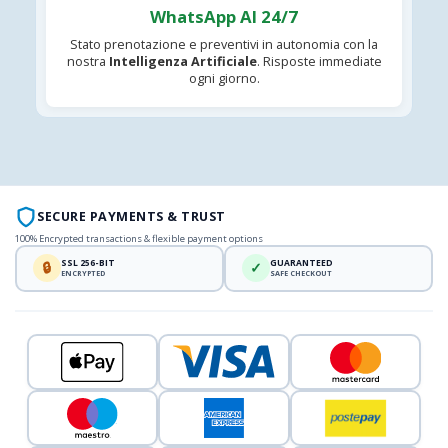
WhatsApp AI 24/7
Stato prenotazione e preventivi in autonomia con la
nostra
Intelligenza Artificiale
. Risposte immediate
ogni giorno.
SECURE PAYMENTS & TRUST
100% Encrypted transactions & flexible payment options
SSL 256-BIT
GUARANTEED
🔒
✓
ENCRYPTED
SAFE CHECKOUT