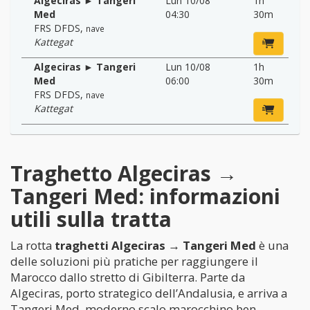
Algeciras ► Tangeri
Lun 10/08
1h
Med
04:30
30m
FRS DFDS
,
nave
Kattegat
Algeciras ► Tangeri
Lun 10/08
1h
Med
06:00
30m
FRS DFDS
,
nave
Kattegat
Traghetto Algeciras →
Tangeri Med: informazioni
utili sulla tratta
La rotta
traghetti Algeciras → Tangeri Med
è una
delle soluzioni più pratiche per raggiungere il
Marocco dallo stretto di Gibilterra. Parte da
Algeciras, porto strategico dell’Andalusia, e arriva a
Tangeri Med, moderno scalo marocchino ben