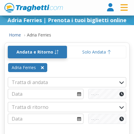
Tragh
Adria Ferries | Prenota i tuoi biglietti online
Home
Adria Ferries
Andata e Ritorno
Solo Andata
Adria Ferries