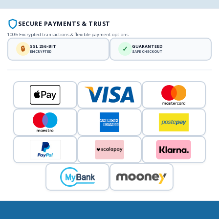
SECURE PAYMENTS & TRUST
100% Encrypted transactions & flexible payment options
SSL 256-BIT
GUARANTEED
🔒
✓
ENCRYPTED
SAFE CHECKOUT