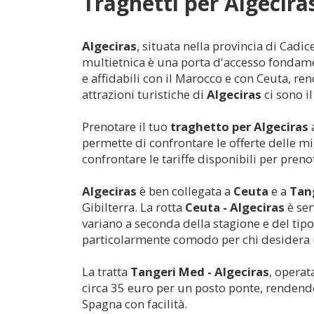
Traghetti per
Algecira
Algeciras
, situata nella provincia di Cadi
multietnica è una porta d'accesso fondament
e affidabili con il Marocco e con Ceuta, re
attrazioni turistiche di
Algeciras
ci sono i
Prenotare il tuo
traghetto per
Algeciras
a
permette di confrontare le offerte delle mi
confrontare le tariffe disponibili per prenot
Algeciras
è ben collegata a
Ceuta
e a
Tan
Gibilterra. La rotta
Ceuta -
Algeciras
è ser
variano a seconda della stagione e del tip
particolarmente comodo per chi desidera u
La tratta
Tangeri Med -
Algeciras
, operat
circa 35 euro per un posto ponte, rendendo
Spagna con facilità.