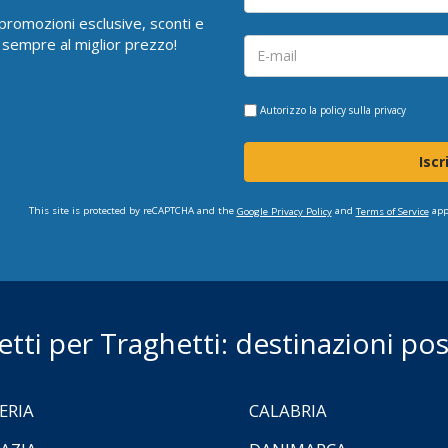
i promozioni esclusive, sconti e
 sempre al miglior prezzo!
Autorizzo la
policy sulla privacy
Iscr
This site is protected by reCAPTCHA and the
and
app
Google Privacy Policy
Terms of Service
ietti per Traghetti: destinazioni poss
ERIA
CALABRIA