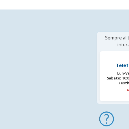
Sempre al t
inter
Telef
Lun-V
Sabato:
10:0
Festi
A