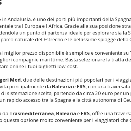
s
ce in Andalusia, è uno dei porti più importanti della Spag
ale tra l'Europa e l'Africa. Grazie alla sua posizione str
ndendola un punto di partenza ideale per esplorare sia la S
l parco naturale del Estrecho e le bellissime spiagge della 
l miglior prezzo disponibile è semplice e conveniente su
gliori compagnie marittime. Basta selezionare la tratta des
are online i tuoi biglietti low-cost.
geri Med
, due delle destinazioni più popolari per i viaggi
vita principalmente da
Balearia
e
FRS
, con una traversata 
o di sistemazione scelta, partendo da circa 30 euro per u
n rapido accesso tra la Spagna e la città autonoma di Ceu
a da
Trasmediterránea
,
Balearia
e
FRS
, offre una travers
 questa opzione molto conveniente per i viaggiatori che d