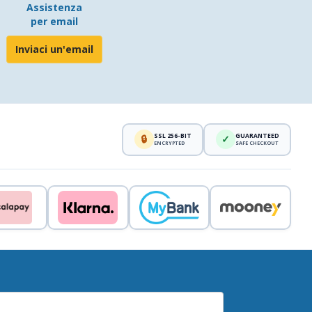
Assistenza
per email
Inviaci un'email
SSL 256-BIT
GUARANTEED
🔒
✓
ENCRYPTED
SAFE CHECKOUT