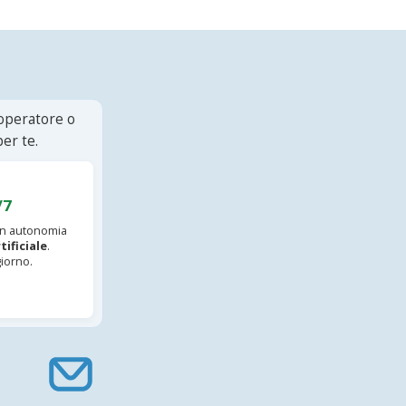
 operatore o
er te.
/7
 in autonomia
tificiale
.
iorno.