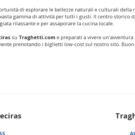
portunità di esplorare le bellezze naturali e culturali dell
asta gamma di attività per tutti i gusti. Il centro storico de
giata rilassante e per assaporare la cucina locale.
ciras
su
Traghetti.com
e preparati a vivere un'avventura 
mente prenotando i biglietti low-cost sul nostro sito. Buon
eciras
Tragh
AS
A