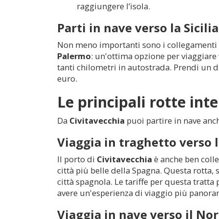
raggiungere l’isola.
Parti in nave verso la Sicilia
Non meno importanti sono i collegamenti con 
Palermo
: un'ottima opzione per viaggiare v
tanti chilometri in autostrada. Prendi un dr
euro.
Le principali rotte int
Da
Civitavecchia
puoi partire in nave anch
Viaggia in traghetto verso 
Il porto di
Civitavecchia
è anche ben coll
città più belle della Spagna. Questa rotta, 
città spagnola. Le tariffe per questa tratt
avere un'esperienza di viaggio più panora
Viaggia in nave verso il No