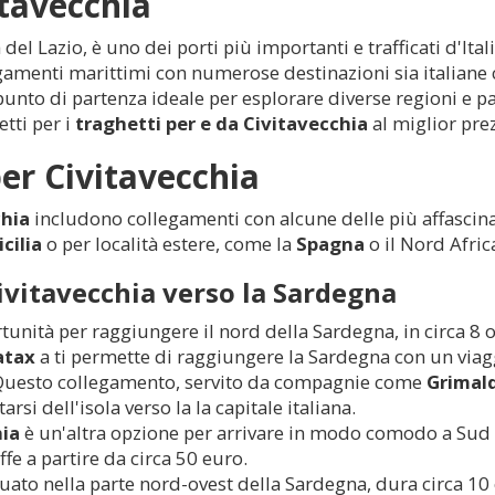
itavecchia
a del Lazio, è uno dei porti più importanti e trafficati d'It
gamenti marittimi con numerose destinazioni sia italiane c
unto di partenza ideale per esplorare diverse regioni e p
etti per i
traghetti per e da
Civitavecchia
al miglior pre
per
Civitavecchia
chia
includono collegamenti con alcune delle più affascina
icilia
o per località estere, come la
Spagna
o il Nord Afric
ivitavecchia
verso la Sardegna
unità per raggiungere il nord della Sardegna, in circa 8 or
atax
a ti permette di raggiungere la Sardegna con un viagg
. Questo collegamento, servito da compagnie come
Grimald
rsi dell'isola verso la la capitale italiana.
hia
è un'altra opzione per arrivare in modo comodo a Sud
ffe a partire da circa 50 euro.
ituato nella parte nord-ovest della Sardegna, dura circa 1