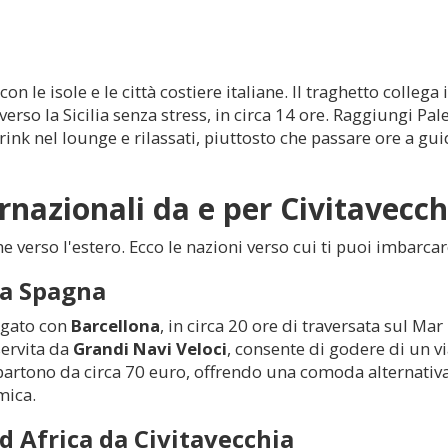
le isole e le città costiere italiane. Il traghetto collega 
erso la Sicilia senza stress, in circa 14 ore. Raggiungi Pa
ink nel lounge e rilassati, piuttosto che passare ore a guid
ernazionali da e per
Civitavecch
e verso l'estero. Ecco le nazioni verso cui ti puoi imbarcar
la Spagna
egato con
Barcellona
, in circa 20 ore di traversata sul M
servita da
Grandi Navi Veloci
, consente di godere di un vi
a partono da circa 70 euro, offrendo una comoda alternativa 
mica.
rd Africa da
Civitavecchia