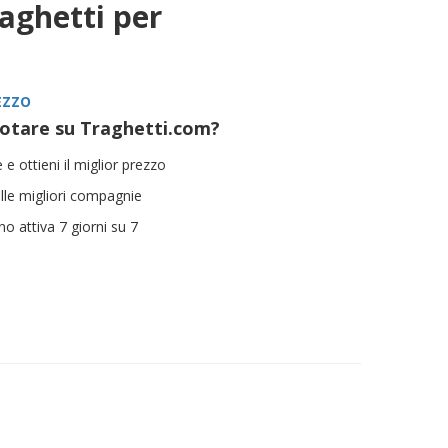
raghetti per
a
EZZO
otare su Traghetti.com?
 e ottieni il miglior prezzo
ulle migliori compagnie
ano attiva 7 giorni su 7