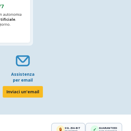
/7
 in autonomia
tificiale
.
iorno.
Assistenza
per email
Inviaci un'email
SSL 256-BIT
GUARANTEED
🔒
✓