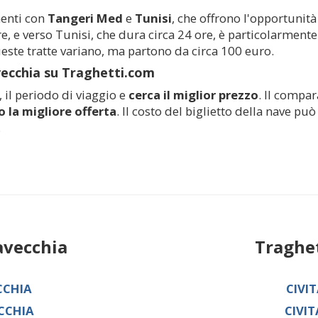
menti con
Tangeri Med
e
Tunisi
, che offrono l'opportunità
, e verso Tunisi, che dura circa 24 ore, è particolarmente 
ueste tratte variano, ma partono da circa 100 euro.
vecchia
su Traghetti.com
a, il periodo di viaggio e
cerca il miglior prezzo
. Il compar
 la migliore offerta
. Il costo del biglietto della nave p
.
avecchia
Traghe
CCHIA
CIVI
CCHIA
CIVI