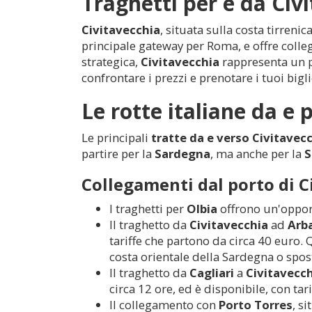
Traghetti per e da
Civ
Civitavecchia
, situata sulla costa tirrenic
principale gateway per Roma, e offre colle
strategica,
Civitavecchia
rappresenta un p
confrontare i prezzi e prenotare i tuoi bigli
Le rotte italiane da e 
Le principali
tratte da e verso
Civitavec
partire per la
Sardegna
, ma anche per la
S
Collegamenti dal porto di
C
I traghetti per
Olbia
offrono un'opport
Il traghetto da
Civitavecchia
ad
Arb
tariffe che partono da circa 40 euro
costa orientale della Sardegna o sposta
Il traghetto da
Cagliari
a
Civitavecc
circa 12 ore, ed è disponibile, con tari
Il collegamento con
Porto Torres
, s