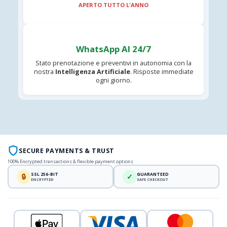
APERTO TUTTO L'ANNO
WhatsApp AI 24/7
Stato prenotazione e preventivi in autonomia con la
nostra
Intelligenza Artificiale
. Risposte immediate
ogni giorno.
SECURE PAYMENTS & TRUST
100% Encrypted transactions & flexible payment options
SSL 256-BIT
GUARANTEED
🔒
✓
ENCRYPTED
SAFE CHECKOUT