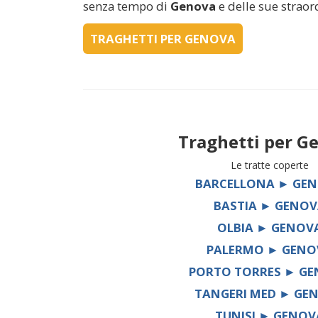
senza tempo di
Genova
e delle sue straor
TRAGHETTI PER GENOVA
Traghetti per
Ge
Le tratte coperte
BARCELLONA ► GE
BASTIA ► GENOV
OLBIA ► GENOV
PALERMO ► GENO
PORTO TORRES ► G
TANGERI MED ► GE
TUNISI ► GENOV