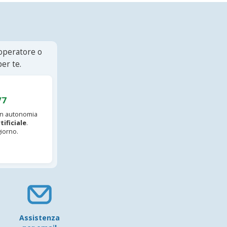
 operatore o
er te.
/7
 in autonomia
tificiale
.
iorno.
Assistenza