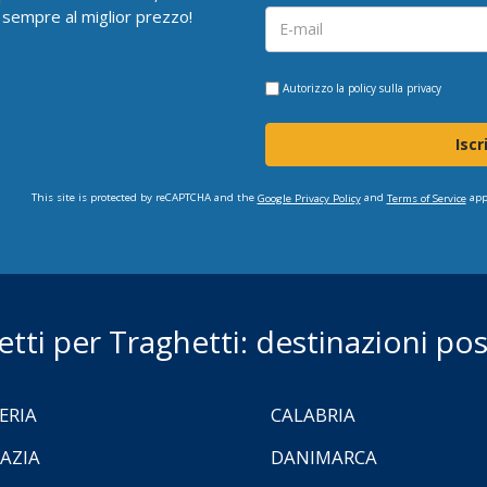
 sempre al miglior prezzo!
Autorizzo la
policy sulla privacy
Iscr
This site is protected by reCAPTCHA and the
and
app
Google Privacy Policy
Terms of Service
ietti per Traghetti: destinazioni poss
ERIA
CALABRIA
AZIA
DANIMARCA