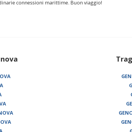
dinarie connessioni marittime. Buon viaggio!
nova
Trag
NOVA
GEN
A
A
VA
G
ENOVA
GENO
NOVA
GEN
A