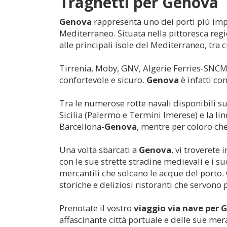
Traghetti per
Genova
Genova
rappresenta uno dei porti più imp
Mediterraneo. Situata nella pittoresca regio
alle principali isole del Mediterraneo, tra 
Tirrenia, Moby, GNV, Algerie Ferries-SNCM
confortevole e sicuro.
Genova
è infatti co
Tra le numerose rotte navali disponibili s
Sicilia (Palermo e Termini Imerese) e la lin
Barcellona-
Genova
, mentre per coloro che
Una volta sbarcati a
Genova
, vi troverete
con le sue strette stradine medievali e i
mercantili che solcano le acque del porto. 
storiche e deliziosi ristoranti che servono p
Prenotate il vostro
viaggio via nave per
G
affascinante città portuale e delle sue mera