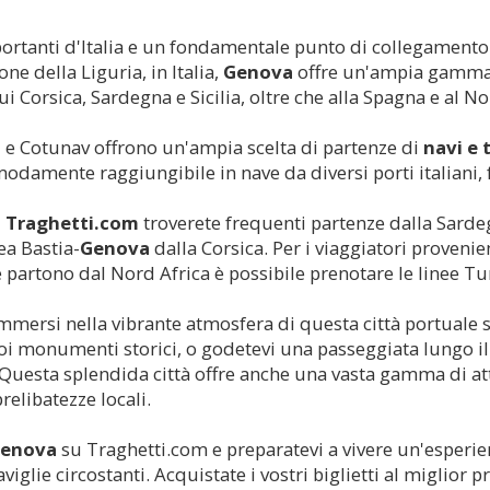
ortanti d'Italia e un fondamentale punto di collegament
ne della Liguria, in Italia,
Genova
offre un'ampia gamma d
cui Corsica, Sardegna e Sicilia, oltre che alla Spagna e al N
 e Cotunav offrono un'ampia scelta di partenze di
navi e 
modamente raggiungibile in nave da diversi porti italiani, 
u
Traghetti.com
troverete frequenti partenze dalla Sardeg
ea Bastia-
Genova
dalla Corsica. Per i viaggiatori provenien
 partono dal Nord Africa è possibile prenotare le linee Tu
 immersi nella vibrante atmosfera di questa città portuale s
 suoi monumenti storici, o godetevi una passeggiata lungo
Questa splendida città offre anche una vasta gamma di attr
relibatezze locali.
enova
su Traghetti.com e preparatevi a vivere un'esperie
viglie circostanti. Acquistate i vostri biglietti al miglior 