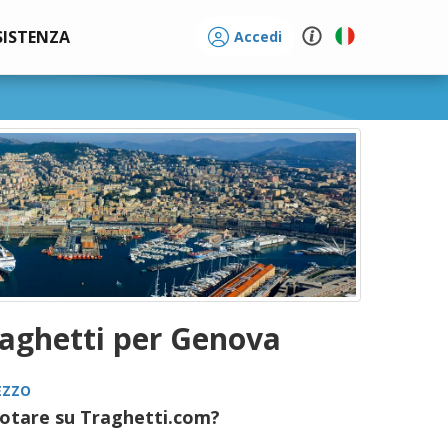
SISTENZA
Accedi
raghetti per Genova
EZZO
otare su Traghetti.com?