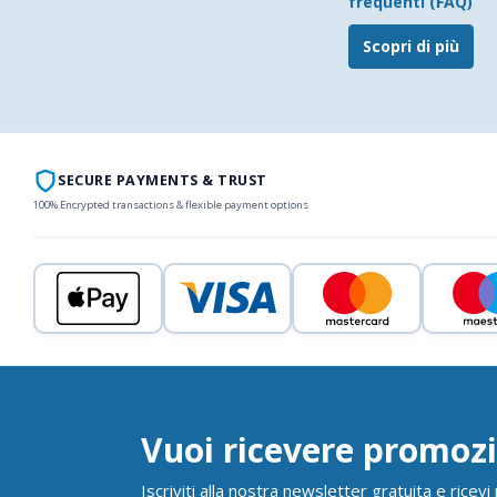
frequenti (FAQ)
Scopri di più
SECURE PAYMENTS & TRUST
100% Encrypted transactions & flexible payment options
Vuoi ricevere promozi
Iscriviti alla nostra newsletter gratuita e ricev