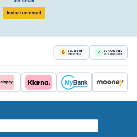
per email
Inviaci un'email
SSL 256-BIT
GUARANTEED
🔒
✓
ENCRYPTED
SAFE CHECKOUT