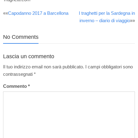
Post
««
Capodanno 2017 a Barcellona
I traghetti per la Sardegna in
inverno – diario di viaggio
»»
navigation
No Comments
Lascia un commento
Il tuo indirizzo email non sarà pubblicato.
I campi obbligatori sono
contrassegnati
*
Commento
*