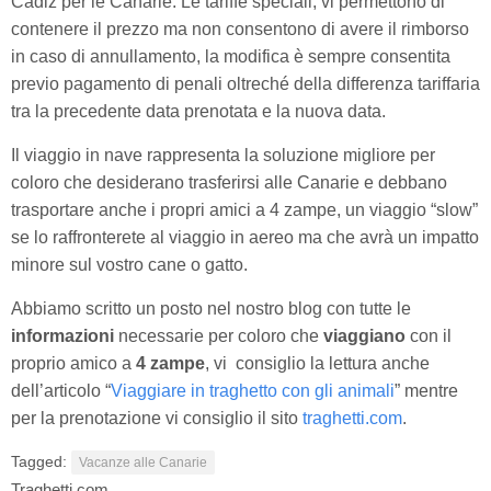
Cadiz per le Canarie. Le tariffe speciali, vi permettono di
contenere il prezzo ma non consentono di avere il rimborso
in caso di annullamento, la modifica è sempre consentita
previo pagamento di penali oltreché della differenza tariffaria
tra la precedente data prenotata e la nuova data.
Il viaggio in nave rappresenta la soluzione migliore per
coloro che desiderano trasferirsi alle Canarie e debbano
trasportare anche i propri amici a 4 zampe, un viaggio “slow”
se lo raffronterete al viaggio in aereo ma che avrà un impatto
minore sul vostro cane o gatto.
Abbiamo scritto un posto nel nostro blog con tutte le
informazioni
necessarie per coloro che
viaggiano
con il
proprio amico a
4 zampe
, vi consiglio la lettura anche
dell’articolo “
Viaggiare in traghetto con gli animali
” mentre
per la prenotazione vi consiglio il sito
traghetti.com
.
Tagged:
Vacanze alle Canarie
Traghetti.com