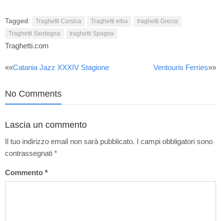
Tagged:
Traghetti Corsica
Traghetti elba
traghetti Grecia
Traghetti Sardegna
traghetti Spagna
Traghetti.com
Post
««
Catania Jazz XXXIV Stagione
Ventouris Ferries
»»
navigation
No Comments
Lascia un commento
Il tuo indirizzo email non sarà pubblicato.
I campi obbligatori sono
contrassegnati
*
Commento
*