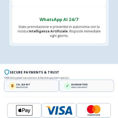
WhatsApp AI 24/7
Stato prenotazione e preventivi in autonomia con la
nostra
Intelligenza Artificiale
. Risposte immediate
ogni giorno.
SECURE PAYMENTS & TRUST
100% Encrypted transactions & flexible payment options
SSL 256-BIT
GUARANTEED
🔒
✓
ENCRYPTED
SAFE CHECKOUT