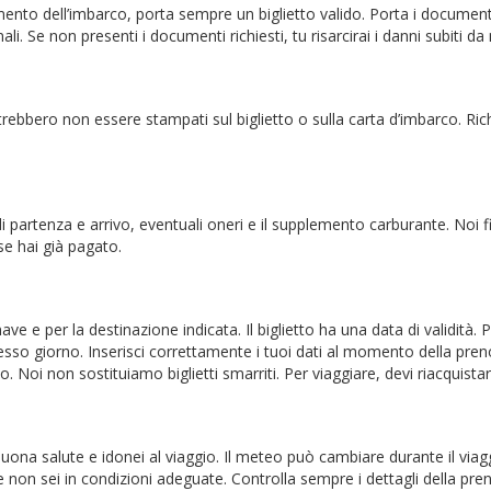
omento dell’imbarco, porta sempre un biglietto valido. Porta i document
. Se non presenti i documenti richiesti, tu risarcirai i danni subiti da 
trebbero non essere stampati sul biglietto o sulla carta d’imbarco. Ric
ali di partenza e arrivo, eventuali oneri e il supplemento carburante. N
se hai già pagato.
a nave e per la destinazione indicata. Il biglietto ha una data di validità.
o stesso giorno. Inserisci correttamente i tuoi dati al momento della p
 Noi non sostituiamo biglietti smarriti. Per viaggiare, devi riacquistare 
buona salute e idonei al viaggio. Il meteo può cambiare durante il via
 non sei in condizioni adeguate. Controlla sempre i dettagli della pre