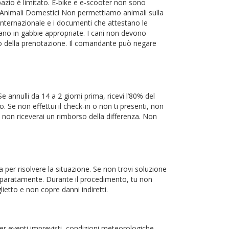
spazio è limitato. E-bike e e-scooter non sono
i. Animali Domestici Non permettiamo animali sulla
o internazionale e i documenti che attestano le
ggiano in gabbie appropriate. I cani non devono
o della prenotazione. Il comandante può negare
 annulli da 14 a 2 giorni prima, ricevi l’80% del
. Se non effettui il check-in o non ti presenti, non
, non riceverai un rimborso della differenza. Non
per risolvere la situazione. Se non trovi soluzione
o separatamente. Durante il procedimento, tu non
lietto e non copre danni indiretti.
er eventi imprevisti, condizioni meteorologiche,