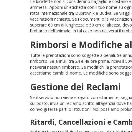
Le biciclette non si considerano bagaglio e costano €1
ammessi. Apponi un’etichetta con il tuo nome su ogni b
rotta internazionale tra Dubrovnik e Budva. Se viaggi c
vaccinazioni richieste. Se i documenti o le vaccinazion
superare 60 cm di lunghezza e 50 cm di altezza, dev
l’imbarco dell’animale, in tal caso non riceverai il rimbo
Rimborsi e Modifiche a
Tutte le prenotazioni sono soggette a penali. Se annull
rimborso. Se annulli tra 24 e 48 ore prima, ricevi il 5
riceverai nessun rimborso. Se modifichi la prenotazion
accettiamo cambi di nome. Le modifiche sono soggette
Gestione dei Reclami
Se il servizio non viene erogato correttamente, segna
sul posto, invia un reclamo scritto all’agenzia dove ha
coinvolgi terze parti o istituzioni. Noi possiamo prolun
Ritardi, Cancellazioni e Camb
Noi possiamo sostituire la nave con un'altra. Noi pos