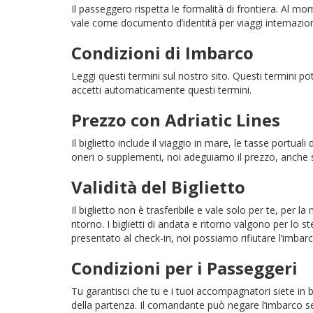
Il passeggero rispetta le formalità di frontiera. Al m
vale come documento d’identità per viaggi internazionali
Condizioni di Imbarco
Leggi questi termini sul nostro sito. Questi termini po
accetti automaticamente questi termini.
Prezzo con Adriatic Lines
Il biglietto include il viaggio in mare, le tasse portu
oneri o supplementi, noi adeguiamo il prezzo, anche 
Validità del Biglietto
Il biglietto non è trasferibile e vale solo per te, per l
ritorno. I biglietti di andata e ritorno valgono per l
presentato al check-in, noi possiamo rifiutare l’imbarco.
Condizioni per i Passeggeri
Tu garantisci che tu e i tuoi accompagnatori siete in 
della partenza. Il comandante può negare l’imbarco se