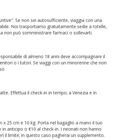
ntive". Se non sei autosufficiente, viaggia con una
ile. Noi trasportiamo gratuitamente sedie a rotelle,
 ma non può somministrare farmaci o sollevarti.
responsabile di almeno 18 anni deve accompagnare il
enitori o i tutori. Se viaggi con un minorenne che non
so.
tte. Effettua il check-in in tempo; a Venezia e in
cm x 25 cm e 10 kg. Porta nel bagaglio a mano il tuo
o in anticipo o €10 al check-in. I neonati non hanno
i il limite; in questo caso pagherai un supplemento.