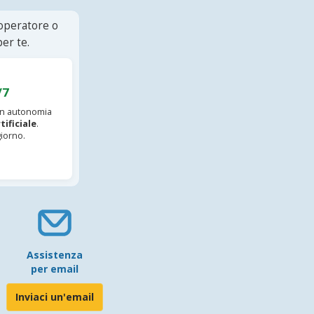
 operatore o
er te.
/7
 in autonomia
tificiale
.
iorno.
Assistenza
per email
Inviaci un'email