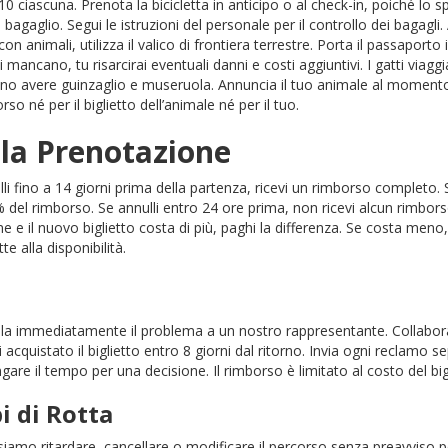
0 ciascuna. Prenota la bicicletta in anticipo o al check-in, poiché lo 
agaglio. Segui le istruzioni del personale per il controllo dei bagagl
on animali, utilizza il valico di frontiera terrestre. Porta il passaport
i mancano, tu risarcirai eventuali danni e costi aggiuntivi. I gatti via
ono avere guinzaglio e museruola. Annuncia il tuo animale al moment
rso né per il biglietto dell’animale né per il tuo.
lla Prenotazione
i fino a 14 giorni prima della partenza, ricevi un rimborso completo. Se
0% del rimborso. Se annulli entro 24 ore prima, non ricevi alcun rimborso
e e il nuovo biglietto costa di più, paghi la differenza. Se costa meno
 alla disponibilità.
la immediatamente il problema a un nostro rappresentante. Collabora 
i acquistato il biglietto entro 8 giorni dal ritorno. Invia ogni reclam
gare il tempo per una decisione. Il rimborso è limitato al costo del big
i di Rotta
siamo ritardare, cancellare o modificare il percorso senza preavviso p