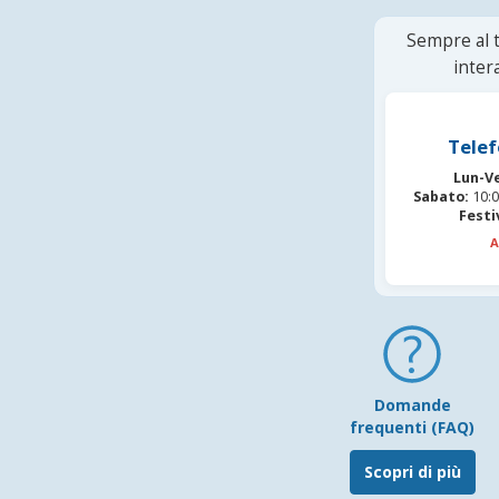
Sempre al t
inter
Telef
Lun-V
Sabato:
10:0
Festi
A
Domande
frequenti (FAQ)
Scopri di più