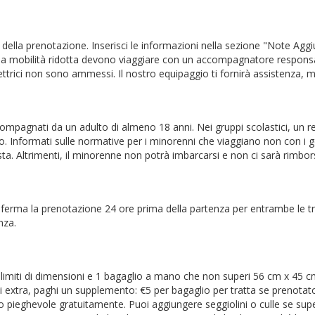
ella prenotazione. Inserisci le informazioni nella sezione "Note Aggiu
 a mobilità ridotta devono viaggiare con un accompagnatore responsab
lettrici non sono ammessi. Il nostro equipaggio ti fornirà assistenza,
mpagnati da un adulto di almeno 18 anni. Nei gruppi scolastici, un 
ro. Informati sulle normative per i minorenni che viaggiano non con i g
sta. Altrimenti, il minorenne non potrà imbarcarsi e non ci sarà rimbor
Conferma la prenotazione 24 ore prima della partenza per entrambe le tra
nza.
za limiti di dimensioni e 1 bagaglio a mano che non superi 56 cm x 45 
li extra, paghi un supplemento: €5 per bagaglio per tratta se prenotat
 pieghevole gratuitamente. Puoi aggiungere seggiolini o culle se super