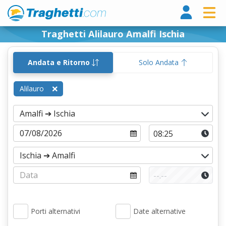
Tragh
Traghetti Alilauro Amalfi Ischia
Andata e Ritorno
Solo Andata
Alilauro
Porti alternativi
Date alternative