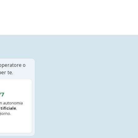
 operatore o
er te.
/7
 in autonomia
tificiale
.
iorno.