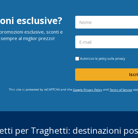
oni esclusive?
i promozioni esclusive, sconti e
 sempre al miglior prezzo!
Autorizzo la
policy sulla privacy
Iscr
This site is protected by reCAPTCHA and the
and
app
Google Privacy Policy
Terms of Service
ietti per Traghetti: destinazioni poss