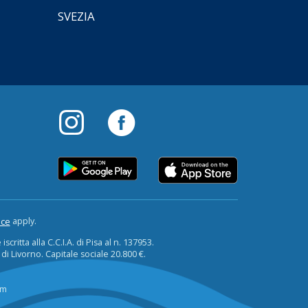
SVEZIA
apply.
ice
critta alla C.C.I.A. di Pisa al n. 137953.
 di Livorno. Capitale sociale 20.800 €.
om