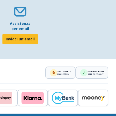
Assistenza
per email
Inviaci un'email
SSL 256-BIT
GUARANTEED
🔒
✓
ENCRYPTED
SAFE CHECKOUT