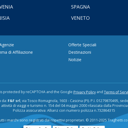
VENIA
SPAGNA
ISIA
VENETO
 Agenzie
Offerte Speciali
ma di Affiliazione
Destinazioni
Notizie
e is protected by reCAPTCHA and the Google
and
Privacy Policy
Terms of Serv
a da:
F&F srl
, via Tosco Romagnola, 1603 - Cascina (PI). P.I. 01279870495, sede is
 attività di viaggi e turismo n. 154 del 04 maggio 2000 rilasciata dalla Provincia
Polizza assicurativa: Allianz con numero polizza n.732864315
utti i marchi sono registrati dai rispettivi proprietari. © 2011-2025 Traghetti.c