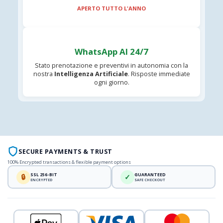
APERTO TUTTO L'ANNO
WhatsApp AI 24/7
Stato prenotazione e preventivi in autonomia con la
nostra
Intelligenza Artificiale
. Risposte immediate
ogni giorno.
SECURE PAYMENTS & TRUST
100% Encrypted transactions & flexible payment options
SSL 256-BIT
GUARANTEED
🔒
✓
ENCRYPTED
SAFE CHECKOUT