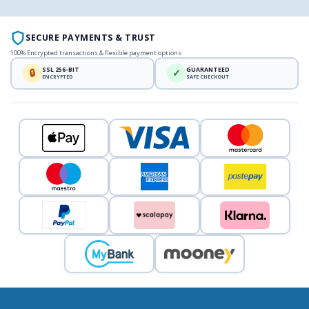
SECURE PAYMENTS & TRUST
100% Encrypted transactions & flexible payment options
SSL 256-BIT
GUARANTEED
🔒
✓
ENCRYPTED
SAFE CHECKOUT