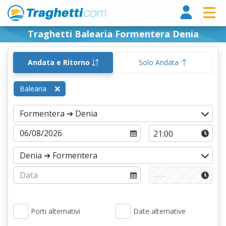
Tragh
Traghetti Balearia Formentera Denia
Andata e Ritorno
Solo Andata
Balearia
Porti alternativi
Date alternative