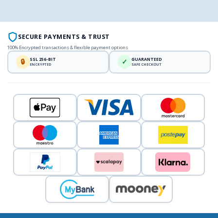
SECURE PAYMENTS & TRUST
100% Encrypted transactions & flexible payment options
SSL 256-BIT
GUARANTEED
🔒
✓
ENCRYPTED
SAFE CHECKOUT