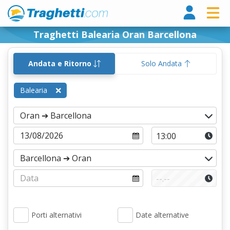
Tragh
Traghetti Balearia Oran Barcellona
Andata e Ritorno
Solo Andata
Balearia
Porti alternativi
Date alternative