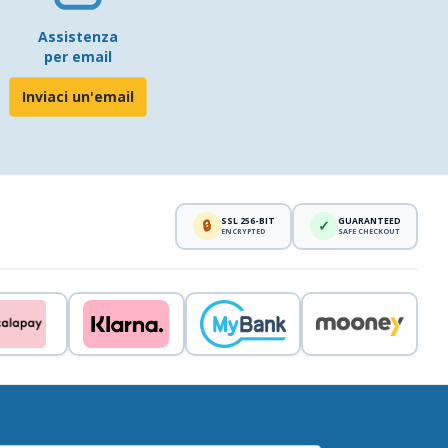
Assistenza
per email
Inviaci un'email
SSL 256-BIT
GUARANTEED
🔒
✓
ENCRYPTED
SAFE CHECKOUT