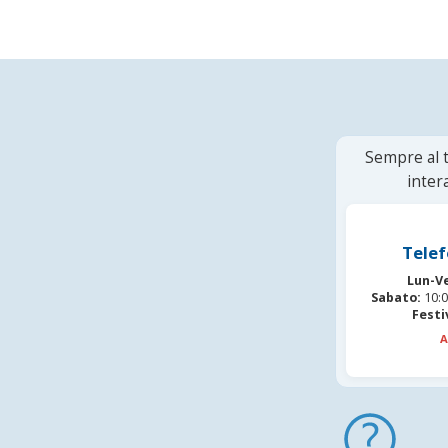
Sempre al t
inter
Telef
Lun-V
Sabato:
10:0
Festi
A