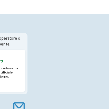
 operatore o
er te.
/7
 in autonomia
tificiale
.
iorno.