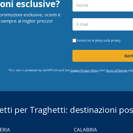
oni esclusive?
i promozioni esclusive, sconti e
 sempre al miglior prezzo!
Autorizzo la
policy sulla privacy
Iscr
This site is protected by reCAPTCHA and the
and
app
Google Privacy Policy
Terms of Service
ietti per Traghetti: destinazioni poss
ERIA
CALABRIA