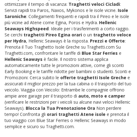
ottimizzare il tempo di vacanza:
Traghetti veloci Cicladi
:
Servizi rapidi tra Paros, Naxos, Mykonos e le isole vicine.
Isole
Saroniche
: Collegamenti frequenti e rapidi tra il Pireo e le isole
più vicine ad Atene come Egina, Poros e Hydra.
Hellenic
Seaways Highspeed
: Ideale per i trasferimenti a corto raggio.
Se cerchi
traghetti Pireo Egina orari
o un
traghetto veloce
per Hydra
, Hellenic Seaways è la risposta.
Prezzi e Offerte
:
Prenota il Tuo Traghetto Isole Greche su Traghetti.com Su
Traghetti.com, confrontare le tariffe di
Blue Star Ferries
e
Hellenic Seaways
è facile. Il nostro sistema applica
automaticamente tutte le promozioni attive, come gli sconti
Early Booking e le tariffe ridotte per bambini o studenti. Sconti e
Promozioni: Cerca subito le
offerte traghetti Isole Greche
e
assicurati il miglior prezzo per la tua cabina o il trasporto del tuo
veicolo. Viaggia con Veicolo: Entrambe le compagnie offrono
ampie aree garage per il trasporto di
auto, moto e camper
(verificare le restrizioni per i veicoli su alcune navi veloci Hellenic
Seaways).
Blocca la Tua Prenotazione Ora
Non perdere
tempo! Confronta gli
orari traghetti Atene isole
e prenota il
tuo viaggio con Blue Star Ferries o Hellenic Seaways in modo
semplice e sicuro su Traghetti.com.