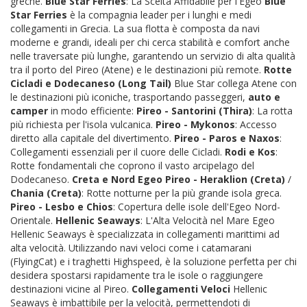
greche.
Blue Star Ferries
: La Scelta Affidabile per l'Egeo
Blue
Star Ferries
è la compagnia leader per i lunghi e medi
collegamenti in Grecia. La sua flotta è composta da navi
moderne e grandi, ideali per chi cerca stabilità e comfort anche
nelle traversate più lunghe, garantendo un servizio di alta qualità
tra il porto del Pireo (Atene) e le destinazioni più remote.
Rotte
Cicladi e Dodecaneso (Long Tail)
Blue Star collega Atene con
le destinazioni più iconiche, trasportando passeggeri,
auto e
camper
in modo efficiente:
Pireo - Santorini (Thira)
: La rotta
più richiesta per l'isola vulcanica.
Pireo - Mykonos
: Accesso
diretto alla capitale del divertimento.
Pireo - Paros e Naxos
:
Collegamenti essenziali per il cuore delle Cicladi.
Rodi e Kos
:
Rotte fondamentali che coprono il vasto arcipelago del
Dodecaneso.
Creta e Nord Egeo
Pireo - Heraklion (Creta)
/
Chania (Creta)
: Rotte notturne per la più grande isola greca.
Pireo - Lesbo e Chios
: Copertura delle isole dell'Egeo Nord-
Orientale.
Hellenic Seaways
: L'Alta Velocità nel Mare Egeo
Hellenic Seaways è specializzata in collegamenti marittimi ad
alta velocità. Utilizzando navi veloci come i catamarani
(FlyingCat) e i traghetti Highspeed, è la soluzione perfetta per chi
desidera spostarsi rapidamente tra le isole o raggiungere
destinazioni vicine al Pireo.
Collegamenti Veloci
Hellenic
Seaways è imbattibile per la velocità, permettendoti di