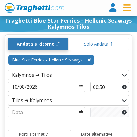
Tragh
Traghetti Blue Star Ferries - Hellenic Seaways
Kalymnos Tilos
Andata e Ritorno
Solo Andata
Blue Star Ferries - Hellenic Seaways
Porti alternativi
Date alternative