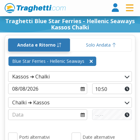
Tragh
Traghetti Blue Star Ferries - Hellenic Seaways
Kassos Chalki
Andata e Ritorno
Solo Andata
Blue Star Ferries - Hellenic Seaways
Porti alternativi
Date alternative