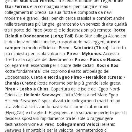
greche.
Blue Star Ferries
: La Scelta Affidabile per l'Egeo
Blue
Star Ferries
è la compagnia leader per i lunghi e medi
collegamenti in Grecia. La sua flotta è composta da navi
moderne e grandi, ideali per chi cerca stabilità e comfort anche
nelle traversate più lunghe, garantendo un servizio di alta qualità
tra il porto del Pireo (Atene) e le destinazioni più remote.
Rotte
Cicladi e Dodecaneso (Long Tail)
Blue Star collega Atene con
le destinazioni più iconiche, trasportando passeggeri,
auto e
camper
in modo efficiente:
Pireo - Santorini (Thira)
: La rotta
più richiesta per l'isola vulcanica.
Pireo - Mykonos
: Accesso
diretto alla capitale del divertimento.
Pireo - Paros e Naxos
:
Collegamenti essenziali per il cuore delle Cicladi.
Rodi e Kos
:
Rotte fondamentali che coprono il vasto arcipelago del
Dodecaneso.
Creta e Nord Egeo
Pireo - Heraklion (Creta)
/
Chania (Creta)
: Rotte notturne per la più grande isola greca.
Pireo - Lesbo e Chios
: Copertura delle isole dell'Egeo Nord-
Orientale.
Hellenic Seaways
: L'Alta Velocità nel Mare Egeo
Hellenic Seaways è specializzata in collegamenti marittimi ad
alta velocità. Utilizzando navi veloci come i catamarani
(FlyingCat) e i traghetti Highspeed, è la soluzione perfetta per chi
desidera spostarsi rapidamente tra le isole o raggiungere
destinazioni vicine al Pireo.
Collegamenti Veloci
Hellenic
Seaways è imbattibile per la velocità, permettendoti di