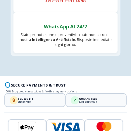
APERTO TUTTO L'ANNO
WhatsApp AI 24/7
Stato prenotazione e preventivi in autonomia con la
nostra
Intelligenza Artificiale
. Risposte immediate
ogni giorno.
SECURE PAYMENTS & TRUST
100% Encrypted transactions & flexible payment options
SSL 256-BIT
GUARANTEED
🔒
✓
ENCRYPTED
SAFE CHECKOUT