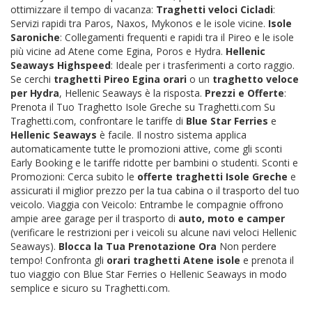
ottimizzare il tempo di vacanza:
Traghetti veloci Cicladi
:
Servizi rapidi tra Paros, Naxos, Mykonos e le isole vicine.
Isole
Saroniche
: Collegamenti frequenti e rapidi tra il Pireo e le isole
più vicine ad Atene come Egina, Poros e Hydra.
Hellenic
Seaways Highspeed
: Ideale per i trasferimenti a corto raggio.
Se cerchi
traghetti Pireo Egina orari
o un
traghetto veloce
per Hydra
, Hellenic Seaways è la risposta.
Prezzi e Offerte
:
Prenota il Tuo Traghetto Isole Greche su Traghetti.com Su
Traghetti.com, confrontare le tariffe di
Blue Star Ferries
e
Hellenic Seaways
è facile. Il nostro sistema applica
automaticamente tutte le promozioni attive, come gli sconti
Early Booking e le tariffe ridotte per bambini o studenti. Sconti e
Promozioni: Cerca subito le
offerte traghetti Isole Greche
e
assicurati il miglior prezzo per la tua cabina o il trasporto del tuo
veicolo. Viaggia con Veicolo: Entrambe le compagnie offrono
ampie aree garage per il trasporto di
auto, moto e camper
(verificare le restrizioni per i veicoli su alcune navi veloci Hellenic
Seaways).
Blocca la Tua Prenotazione Ora
Non perdere
tempo! Confronta gli
orari traghetti Atene isole
e prenota il
tuo viaggio con Blue Star Ferries o Hellenic Seaways in modo
semplice e sicuro su Traghetti.com.