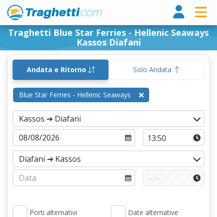
Tragh
Traghetti Blue Star Ferries - Hellenic Seaways
Kassos Diafani
Andata e Ritorno
Solo Andata
Blue Star Ferries - Hellenic Seaways
Porti alternativi
Date alternative