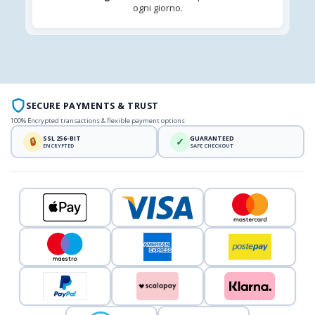
ogni giorno.
SECURE PAYMENTS & TRUST
100% Encrypted transactions & flexible payment options
SSL 256-BIT
GUARANTEED
🔒
✓
ENCRYPTED
SAFE CHECKOUT