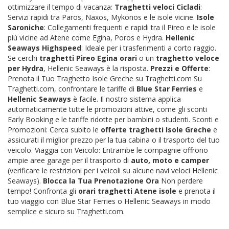
ottimizzare il tempo di vacanza:
Traghetti veloci Cicladi
:
Servizi rapidi tra Paros, Naxos, Mykonos e le isole vicine.
Isole
Saroniche
: Collegamenti frequenti e rapidi tra il Pireo e le isole
più vicine ad Atene come Egina, Poros e Hydra.
Hellenic
Seaways Highspeed
: Ideale per i trasferimenti a corto raggio.
Se cerchi
traghetti Pireo Egina orari
o un
traghetto veloce
per Hydra
, Hellenic Seaways è la risposta.
Prezzi e Offerte
:
Prenota il Tuo Traghetto Isole Greche su Traghetti.com Su
Traghetti.com, confrontare le tariffe di
Blue Star Ferries
e
Hellenic Seaways
è facile. Il nostro sistema applica
automaticamente tutte le promozioni attive, come gli sconti
Early Booking e le tariffe ridotte per bambini o studenti. Sconti e
Promozioni: Cerca subito le
offerte traghetti Isole Greche
e
assicurati il miglior prezzo per la tua cabina o il trasporto del tuo
veicolo. Viaggia con Veicolo: Entrambe le compagnie offrono
ampie aree garage per il trasporto di
auto, moto e camper
(verificare le restrizioni per i veicoli su alcune navi veloci Hellenic
Seaways).
Blocca la Tua Prenotazione Ora
Non perdere
tempo! Confronta gli
orari traghetti Atene isole
e prenota il
tuo viaggio con Blue Star Ferries o Hellenic Seaways in modo
semplice e sicuro su Traghetti.com.