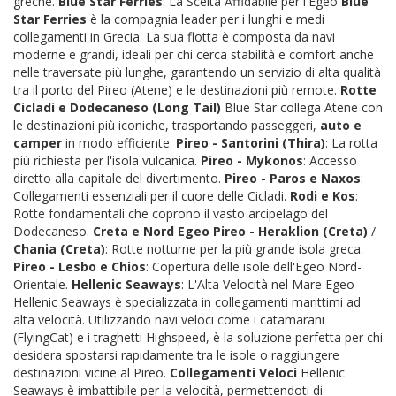
greche.
Blue Star Ferries
: La Scelta Affidabile per l'Egeo
Blue
Star Ferries
è la compagnia leader per i lunghi e medi
collegamenti in Grecia. La sua flotta è composta da navi
moderne e grandi, ideali per chi cerca stabilità e comfort anche
nelle traversate più lunghe, garantendo un servizio di alta qualità
tra il porto del Pireo (Atene) e le destinazioni più remote.
Rotte
Cicladi e Dodecaneso (Long Tail)
Blue Star collega Atene con
le destinazioni più iconiche, trasportando passeggeri,
auto e
camper
in modo efficiente:
Pireo - Santorini (Thira)
: La rotta
più richiesta per l'isola vulcanica.
Pireo - Mykonos
: Accesso
diretto alla capitale del divertimento.
Pireo - Paros e Naxos
:
Collegamenti essenziali per il cuore delle Cicladi.
Rodi e Kos
:
Rotte fondamentali che coprono il vasto arcipelago del
Dodecaneso.
Creta e Nord Egeo
Pireo - Heraklion (Creta)
/
Chania (Creta)
: Rotte notturne per la più grande isola greca.
Pireo - Lesbo e Chios
: Copertura delle isole dell'Egeo Nord-
Orientale.
Hellenic Seaways
: L'Alta Velocità nel Mare Egeo
Hellenic Seaways è specializzata in collegamenti marittimi ad
alta velocità. Utilizzando navi veloci come i catamarani
(FlyingCat) e i traghetti Highspeed, è la soluzione perfetta per chi
desidera spostarsi rapidamente tra le isole o raggiungere
destinazioni vicine al Pireo.
Collegamenti Veloci
Hellenic
Seaways è imbattibile per la velocità, permettendoti di