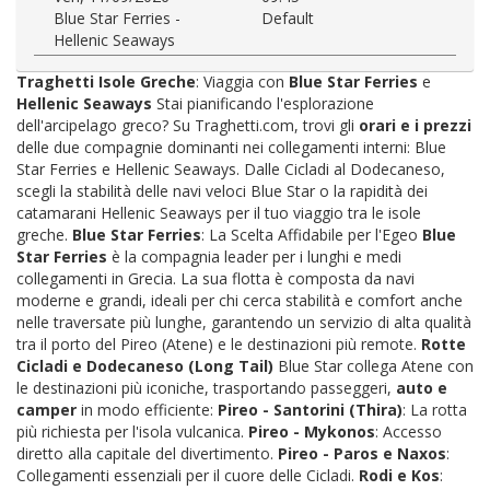
Blue Star Ferries -
Default
Hellenic Seaways
Traghetti Isole Greche
: Viaggia con
Blue Star Ferries
e
Hellenic Seaways
Stai pianificando l'esplorazione
dell'arcipelago greco? Su Traghetti.com, trovi gli
orari e i prezzi
delle due compagnie dominanti nei collegamenti interni: Blue
Star Ferries e Hellenic Seaways. Dalle Cicladi al Dodecaneso,
scegli la stabilità delle navi veloci Blue Star o la rapidità dei
catamarani Hellenic Seaways per il tuo viaggio tra le isole
greche.
Blue Star Ferries
: La Scelta Affidabile per l'Egeo
Blue
Star Ferries
è la compagnia leader per i lunghi e medi
collegamenti in Grecia. La sua flotta è composta da navi
moderne e grandi, ideali per chi cerca stabilità e comfort anche
nelle traversate più lunghe, garantendo un servizio di alta qualità
tra il porto del Pireo (Atene) e le destinazioni più remote.
Rotte
Cicladi e Dodecaneso (Long Tail)
Blue Star collega Atene con
le destinazioni più iconiche, trasportando passeggeri,
auto e
camper
in modo efficiente:
Pireo - Santorini (Thira)
: La rotta
più richiesta per l'isola vulcanica.
Pireo - Mykonos
: Accesso
diretto alla capitale del divertimento.
Pireo - Paros e Naxos
:
Collegamenti essenziali per il cuore delle Cicladi.
Rodi e Kos
: