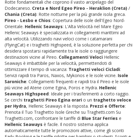
Rotte fondamentali che coprono il vasto arcipelago del
Dodecaneso.
Creta e Nord Egeo
Pireo - Heraklion (Creta)
/
Chania (Creta)
: Rotte notturne per la più grande isola greca.
Pireo - Lesbo e Chios
: Copertura delle isole dell'Egeo Nord-
Orientale.
Hellenic Seaways
: L'Alta Velocità nel Mare Egeo
Hellenic Seaways è specializzata in collegamenti marittimi ad
alta velocità. Utilizzando navi veloci come i catamarani
(FlyingCat) e i traghetti Highspeed, è la soluzione perfetta per chi
desidera spostarsi rapidamente tra le isole o raggiungere
destinazioni vicine al Pireo.
Collegamenti Veloci
Hellenic
Seaways è imbattibile per la velocità, permettendoti di
ottimizzare il tempo di vacanza:
Traghetti veloci Cicladi
:
Servizi rapidi tra Paros, Naxos, Mykonos e le isole vicine.
Isole
Saroniche
: Collegamenti frequenti e rapidi tra il Pireo e le isole
più vicine ad Atene come Egina, Poros e Hydra.
Hellenic
Seaways Highspeed
: Ideale per i trasferimenti a corto raggio.
Se cerchi
traghetti Pireo Egina orari
o un
traghetto veloce
per Hydra
, Hellenic Seaways è la risposta.
Prezzi e Offerte
:
Prenota il Tuo Traghetto Isole Greche su Traghetti.com Su
Traghetti.com, confrontare le tariffe di
Blue Star Ferries
e
Hellenic Seaways
è facile. Il nostro sistema applica
automaticamente tutte le promozioni attive, come gli sconti
Early Booking e le tariffe ridotte per bambini o studenti. Sconti e