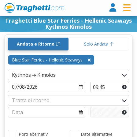
Tragh
Traghetti Blue Star Ferries - Hellenic Seaways
Kythnos Kimolos
Andata e Ritorno
Solo Andata
Blue Star Ferries - Hellenic Seaways
Porti alternativi
Date alternative