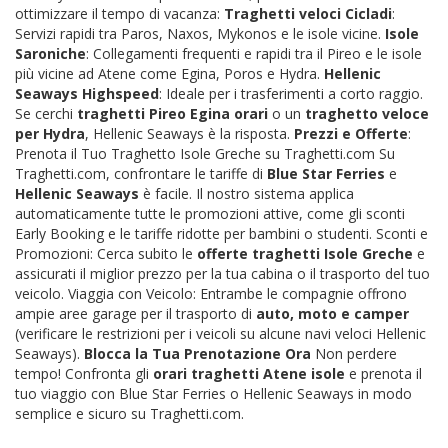
ottimizzare il tempo di vacanza:
Traghetti veloci Cicladi
:
Servizi rapidi tra Paros, Naxos, Mykonos e le isole vicine.
Isole
Saroniche
: Collegamenti frequenti e rapidi tra il Pireo e le isole
più vicine ad Atene come Egina, Poros e Hydra.
Hellenic
Seaways Highspeed
: Ideale per i trasferimenti a corto raggio.
Se cerchi
traghetti Pireo Egina orari
o un
traghetto veloce
per Hydra
, Hellenic Seaways è la risposta.
Prezzi e Offerte
:
Prenota il Tuo Traghetto Isole Greche su Traghetti.com Su
Traghetti.com, confrontare le tariffe di
Blue Star Ferries
e
Hellenic Seaways
è facile. Il nostro sistema applica
automaticamente tutte le promozioni attive, come gli sconti
Early Booking e le tariffe ridotte per bambini o studenti. Sconti e
Promozioni: Cerca subito le
offerte traghetti Isole Greche
e
assicurati il miglior prezzo per la tua cabina o il trasporto del tuo
veicolo. Viaggia con Veicolo: Entrambe le compagnie offrono
ampie aree garage per il trasporto di
auto, moto e camper
(verificare le restrizioni per i veicoli su alcune navi veloci Hellenic
Seaways).
Blocca la Tua Prenotazione Ora
Non perdere
tempo! Confronta gli
orari traghetti Atene isole
e prenota il
tuo viaggio con Blue Star Ferries o Hellenic Seaways in modo
semplice e sicuro su Traghetti.com.