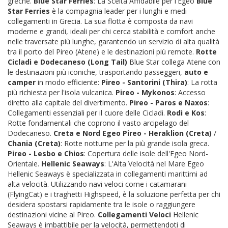
greche.
Blue Star Ferries
: La Scelta Affidabile per l'Egeo
Blue
Star Ferries
è la compagnia leader per i lunghi e medi
collegamenti in Grecia. La sua flotta è composta da navi
moderne e grandi, ideali per chi cerca stabilità e comfort anche
nelle traversate più lunghe, garantendo un servizio di alta qualità
tra il porto del Pireo (Atene) e le destinazioni più remote.
Rotte
Cicladi e Dodecaneso (Long Tail)
Blue Star collega Atene con
le destinazioni più iconiche, trasportando passeggeri,
auto e
camper
in modo efficiente:
Pireo - Santorini (Thira)
: La rotta
più richiesta per l'isola vulcanica.
Pireo - Mykonos
: Accesso
diretto alla capitale del divertimento.
Pireo - Paros e Naxos
:
Collegamenti essenziali per il cuore delle Cicladi.
Rodi e Kos
:
Rotte fondamentali che coprono il vasto arcipelago del
Dodecaneso.
Creta e Nord Egeo
Pireo - Heraklion (Creta)
/
Chania (Creta)
: Rotte notturne per la più grande isola greca.
Pireo - Lesbo e Chios
: Copertura delle isole dell'Egeo Nord-
Orientale.
Hellenic Seaways
: L'Alta Velocità nel Mare Egeo
Hellenic Seaways è specializzata in collegamenti marittimi ad
alta velocità. Utilizzando navi veloci come i catamarani
(FlyingCat) e i traghetti Highspeed, è la soluzione perfetta per chi
desidera spostarsi rapidamente tra le isole o raggiungere
destinazioni vicine al Pireo.
Collegamenti Veloci
Hellenic
Seaways è imbattibile per la velocità, permettendoti di