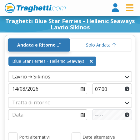
Tragh
Traghetti Blue Star Ferries - Hellenic Seaways
Lavrio Sikinos
Andata e Ritorno
Solo Andata
Blue Star Ferries - Hellenic Seaways
Porti alternativi
Date alternative