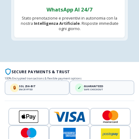
WhatsApp AI 24/7
Stato prenotazione e preventivi in autonomia con la
nostra
Intelligenza Artificiale
. Risposte immediate
ogni giorno.
SECURE PAYMENTS & TRUST
100% Encrypted transactions & flexible payment options
SSL 256-BIT
GUARANTEED
🔒
✓
ENCRYPTED
SAFE CHECKOUT