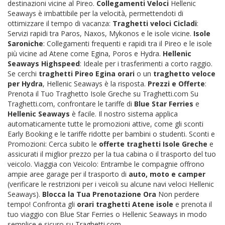
destinazioni vicine al Pireo.
Collegamenti Veloci
Hellenic
Seaways è imbattibile per la velocità, permettendoti di
ottimizzare il tempo di vacanza:
Traghetti veloci Cicladi
:
Servizi rapidi tra Paros, Naxos, Mykonos e le isole vicine.
Isole
Saroniche
: Collegamenti frequenti e rapidi tra il Pireo e le isole
più vicine ad Atene come Egina, Poros e Hydra.
Hellenic
Seaways Highspeed
: Ideale per i trasferimenti a corto raggio.
Se cerchi
traghetti Pireo Egina orari
o un
traghetto veloce
per Hydra
, Hellenic Seaways è la risposta.
Prezzi e Offerte
:
Prenota il Tuo Traghetto Isole Greche su Traghetti.com Su
Traghetti.com, confrontare le tariffe di
Blue Star Ferries
e
Hellenic Seaways
è facile. Il nostro sistema applica
automaticamente tutte le promozioni attive, come gli sconti
Early Booking e le tariffe ridotte per bambini o studenti. Sconti e
Promozioni: Cerca subito le
offerte traghetti Isole Greche
e
assicurati il miglior prezzo per la tua cabina o il trasporto del tuo
veicolo. Viaggia con Veicolo: Entrambe le compagnie offrono
ampie aree garage per il trasporto di
auto, moto e camper
(verificare le restrizioni per i veicoli su alcune navi veloci Hellenic
Seaways).
Blocca la Tua Prenotazione Ora
Non perdere
tempo! Confronta gli
orari traghetti Atene isole
e prenota il
tuo viaggio con Blue Star Ferries o Hellenic Seaways in modo
semplice e sicuro su Traghetti.com.