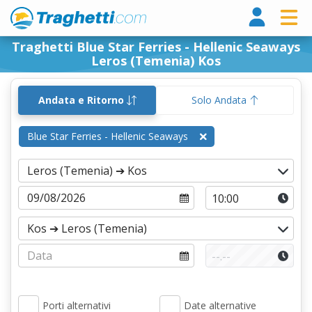
Tragh
Traghetti Blue Star Ferries - Hellenic Seaways
Leros (Temenia) Kos
Andata e Ritorno
Solo Andata
Blue Star Ferries - Hellenic Seaways
Porti alternativi
Date alternative