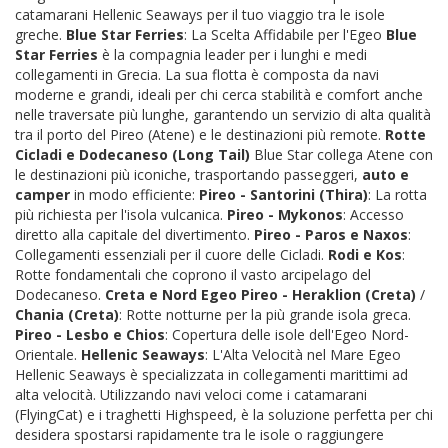
catamarani Hellenic Seaways per il tuo viaggio tra le isole
greche.
Blue Star Ferries
: La Scelta Affidabile per l'Egeo
Blue
Star Ferries
è la compagnia leader per i lunghi e medi
collegamenti in Grecia. La sua flotta è composta da navi
moderne e grandi, ideali per chi cerca stabilità e comfort anche
nelle traversate più lunghe, garantendo un servizio di alta qualità
tra il porto del Pireo (Atene) e le destinazioni più remote.
Rotte
Cicladi e Dodecaneso (Long Tail)
Blue Star collega Atene con
le destinazioni più iconiche, trasportando passeggeri,
auto e
camper
in modo efficiente:
Pireo - Santorini (Thira)
: La rotta
più richiesta per l'isola vulcanica.
Pireo - Mykonos
: Accesso
diretto alla capitale del divertimento.
Pireo - Paros e Naxos
:
Collegamenti essenziali per il cuore delle Cicladi.
Rodi e Kos
:
Rotte fondamentali che coprono il vasto arcipelago del
Dodecaneso.
Creta e Nord Egeo
Pireo - Heraklion (Creta)
/
Chania (Creta)
: Rotte notturne per la più grande isola greca.
Pireo - Lesbo e Chios
: Copertura delle isole dell'Egeo Nord-
Orientale.
Hellenic Seaways
: L'Alta Velocità nel Mare Egeo
Hellenic Seaways è specializzata in collegamenti marittimi ad
alta velocità. Utilizzando navi veloci come i catamarani
(FlyingCat) e i traghetti Highspeed, è la soluzione perfetta per chi
desidera spostarsi rapidamente tra le isole o raggiungere