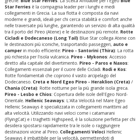
greche.
Blue Star Ferries
: La Scelta Affidabile per l'Egeo
Blue
Star Ferries
è la compagnia leader per i lunghi e medi
collegamenti in Grecia. La sua flotta è composta da navi
moderne e grandi, ideali per chi cerca stabilità e comfort anche
nelle traversate più lunghe, garantendo un servizio di alta qualità
tra il porto del Pireo (Atene) e le destinazioni più remote.
Rotte
Cicladi e Dodecaneso (Long Tail)
Blue Star collega Atene con
le destinazioni più iconiche, trasportando passeggeri,
auto e
camper
in modo efficiente:
Pireo - Santorini (Thira)
: La rotta
più richiesta per l'isola vulcanica.
Pireo - Mykonos
: Accesso
diretto alla capitale del divertimento.
Pireo - Paros e Naxos
:
Collegamenti essenziali per il cuore delle Cicladi.
Rodi e Kos
:
Rotte fondamentali che coprono il vasto arcipelago del
Dodecaneso.
Creta e Nord Egeo
Pireo - Heraklion (Creta)
/
Chania (Creta)
: Rotte notturne per la più grande isola greca.
Pireo - Lesbo e Chios
: Copertura delle isole dell'Egeo Nord-
Orientale.
Hellenic Seaways
: L'Alta Velocità nel Mare Egeo
Hellenic Seaways è specializzata in collegamenti marittimi ad
alta velocità. Utilizzando navi veloci come i catamarani
(FlyingCat) e i traghetti Highspeed, è la soluzione perfetta per chi
desidera spostarsi rapidamente tra le isole o raggiungere
destinazioni vicine al Pireo.
Collegamenti Veloci
Hellenic
Seaways è imbattibile per la velocità, permettendoti di