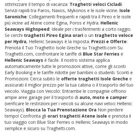
ottimizzare il tempo di vacanza:
Traghetti veloci Cicladi
:
Servizi rapidi tra Paros, Naxos, Mykonos e le isole vicine.
Isole
Saroniche
: Collegamenti frequenti e rapidi tra il Pireo e le isole
più vicine ad Atene come Egina, Poros e Hydra.
Hellenic
Seaways Highspeed
: Ideale per i trasferimenti a corto raggio.
Se cerchi
traghetti Pireo Egina orari
o un
traghetto veloce
per Hydra
, Hellenic Seaways è la risposta.
Prezzi e Offerte
:
Prenota il Tuo Traghetto Isole Greche su Traghetti.com Su
Traghetti.com, confrontare le tariffe di
Blue Star Ferries
e
Hellenic Seaways
è facile. Il nostro sistema applica
automaticamente tutte le promozioni attive, come gli sconti
Early Booking e le tariffe ridotte per bambini o studenti. Sconti e
Promozioni: Cerca subito le
offerte traghetti Isole Greche
e
assicurati il miglior prezzo per la tua cabina o il trasporto del tuo
veicolo. Viaggia con Veicolo: Entrambe le compagnie offrono
ampie aree garage per il trasporto di
auto, moto e camper
(verificare le restrizioni per i veicoli su alcune navi veloci Hellenic
Seaways).
Blocca la Tua Prenotazione Ora
Non perdere
tempo! Confronta gli
orari traghetti Atene isole
e prenota il
tuo viaggio con Blue Star Ferries o Hellenic Seaways in modo
semplice e sicuro su Traghetti.com.