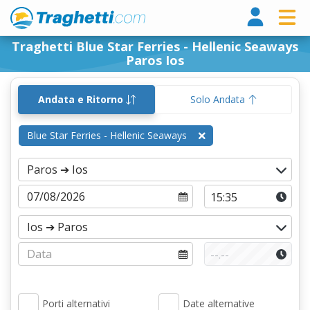
Tragh
Traghetti Blue Star Ferries - Hellenic Seaways
Paros Ios
Andata e Ritorno
Solo Andata
Blue Star Ferries - Hellenic Seaways
Porti alternativi
Date alternative