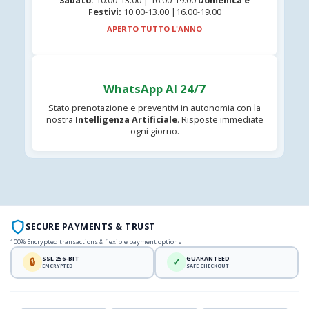
Sabato:
10:00-13:00 | 16:00-19:00
Domenica e
Festivi:
10.00-13.00 |16.00-19.00
APERTO TUTTO L'ANNO
WhatsApp AI 24/7
Stato prenotazione e preventivi in autonomia con la
nostra
Intelligenza Artificiale
. Risposte immediate
ogni giorno.
SECURE PAYMENTS & TRUST
100% Encrypted transactions & flexible payment options
SSL 256-BIT
GUARANTEED
🔒
✓
ENCRYPTED
SAFE CHECKOUT