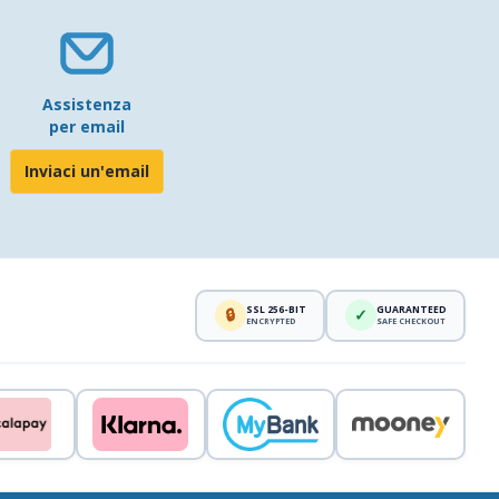
Assistenza
per email
Inviaci un'email
SSL 256-BIT
GUARANTEED
🔒
✓
ENCRYPTED
SAFE CHECKOUT