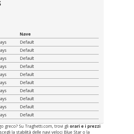
s
Nave
ways
Default
ways
Default
ways
Default
ways
Default
ways
Default
ways
Default
ways
Default
ways
Default
ways
Default
ways
Default
ago greco? Su Traghetti.com, trovi gli
orari e i prezzi
li la stabilità delle navi veloci Blue Star o la