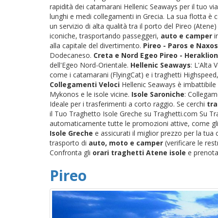
rapidità dei catamarani Hellenic Seaways per il tuo via
lunghi e medi collegamenti in Grecia. La sua flotta è
un servizio di alta qualità tra il porto del Pireo (Atene
iconiche, trasportando passeggeri,
auto e camper
i
alla capitale del divertimento.
Pireo - Paros e Naxos
Dodecaneso.
Creta e Nord Egeo
Pireo - Heraklion
dell'Egeo Nord-Orientale.
Hellenic Seaways
: L'Alta
come i catamarani (FlyingCat) e i traghetti Highspeed, 
Collegamenti Veloci
Hellenic Seaways è imbattibile 
Mykonos e le isole vicine.
Isole Saroniche
: Collegame
Ideale per i trasferimenti a corto raggio. Se cerchi
tra
il Tuo Traghetto Isole Greche su Traghetti.com Su Tra
automaticamente tutte le promozioni attive, come gli s
Isole Greche
e assicurati il miglior prezzo per la tu
trasporto di
auto, moto e camper
(verificare le res
Confronta gli
orari traghetti Atene isole
e prenota 
Pireo