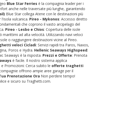
'Egeo
Blue Star Ferries
è la compagnia leader per i
omfort anche nelle traversate più lunghe, garantendo
il)
Blue Star collega Atene con le destinazioni più
r l'isola vulcanica.
Pireo - Mykonos
: Accesso diretto
fondamentali che coprono il vasto arcipelago del
eca.
Pireo - Lesbo e Chios
: Copertura delle isole
 marittimi ad alta velocità. Utilizzando navi veloci
sole o raggiungere destinazioni vicine al Pireo.
hetti veloci Cicladi
: Servizi rapidi tra Paros, Naxos,
 Egina, Poros e Hydra.
Hellenic Seaways Highspeed
:
nic Seaways è la risposta.
Prezzi e Offerte
: Prenota
eaways
è facile. Il nostro sistema applica
ti e Promozioni: Cerca subito le
offerte traghetti
le compagnie offrono ampie aree garage per il
 Tua Prenotazione Ora
Non perdere tempo!
lice e sicuro su Traghetti.com.