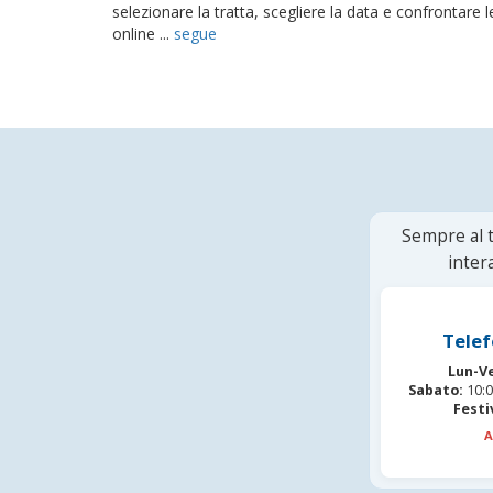
selezionare la tratta, scegliere la data e confrontare le
online ...
segue
Sempre al t
inter
Telef
Lun-V
Sabato:
10:0
Festi
A