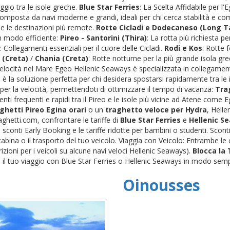
ggio tra le isole greche.
Blue Star Ferries
: La Scelta Affidabile per l
 composta da navi moderne e grandi, ideali per chi cerca stabilità e c
) e le destinazioni più remote.
Rotte Cicladi e Dodecaneso (Long Ta
n modo efficiente:
Pireo - Santorini (Thira)
: La rotta più richiesta pe
: Collegamenti essenziali per il cuore delle Cicladi.
Rodi e Kos
: Rotte 
 (Creta)
/
Chania (Creta)
: Rotte notturne per la più grande isola gr
 Velocità nel Mare Egeo Hellenic Seaways è specializzata in collegamenti
è la soluzione perfetta per chi desidera spostarsi rapidamente tra le i
per la velocità, permettendoti di ottimizzare il tempo di vacanza:
Trag
nti frequenti e rapidi tra il Pireo e le isole più vicine ad Atene come
ghetti Pireo Egina orari
o un
traghetto veloce per Hydra
, Helle
ghetti.com, confrontare le tariffe di
Blue Star Ferries
e
Hellenic S
conti Early Booking e le tariffe ridotte per bambini o studenti. Scon
a cabina o il trasporto del tuo veicolo. Viaggia con Veicolo: Entrambe 
trizioni per i veicoli su alcune navi veloci Hellenic Seaways).
Blocca la
il tuo viaggio con Blue Star Ferries o Hellenic Seaways in modo semp
Oinousses