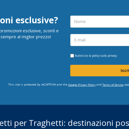
oni esclusive?
i promozioni esclusive, sconti e
 sempre al miglior prezzo!
Autorizzo la
policy sulla privacy
Iscr
This site is protected by reCAPTCHA and the
and
app
Google Privacy Policy
Terms of Service
ietti per Traghetti: destinazioni poss