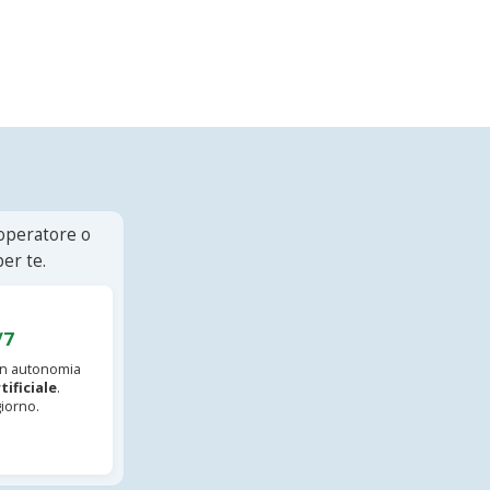
 operatore o
er te.
/7
 in autonomia
tificiale
.
iorno.