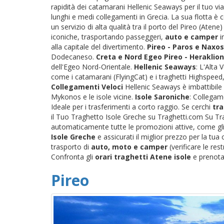
rapidità dei catamarani Hellenic Seaways per il tuo via
lunghi e medi collegamenti in Grecia. La sua flotta è
un servizio di alta qualità tra il porto del Pireo (Atene
iconiche, trasportando passeggeri,
auto e camper
i
alla capitale del divertimento.
Pireo - Paros e Naxos
Dodecaneso.
Creta e Nord Egeo
Pireo - Heraklion
dell'Egeo Nord-Orientale.
Hellenic Seaways
: L'Alta
come i catamarani (FlyingCat) e i traghetti Highspeed, 
Collegamenti Veloci
Hellenic Seaways è imbattibile 
Mykonos e le isole vicine.
Isole Saroniche
: Collegame
Ideale per i trasferimenti a corto raggio. Se cerchi
tra
il Tuo Traghetto Isole Greche su Traghetti.com Su Tra
automaticamente tutte le promozioni attive, come gli s
Isole Greche
e assicurati il miglior prezzo per la tu
trasporto di
auto, moto e camper
(verificare le res
Confronta gli
orari traghetti Atene isole
e prenota 
Pireo