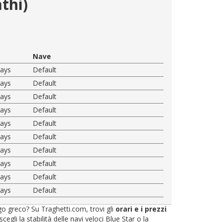
thi)
Nave
ways
Default
ways
Default
ways
Default
ways
Default
ways
Default
ways
Default
ways
Default
ways
Default
ways
Default
ways
Default
ago greco? Su Traghetti.com, trovi gli
orari e i prezzi
li la stabilità delle navi veloci Blue Star o la