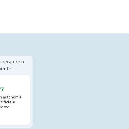
 operatore o
er te.
/7
 in autonomia
tificiale
.
iorno.