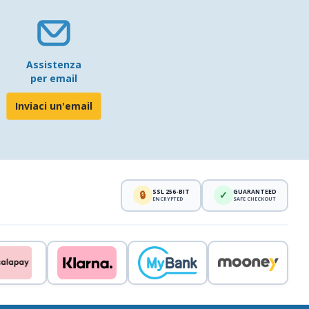
Assistenza
per email
Inviaci un'email
SSL 256-BIT
GUARANTEED
🔒
✓
ENCRYPTED
SAFE CHECKOUT