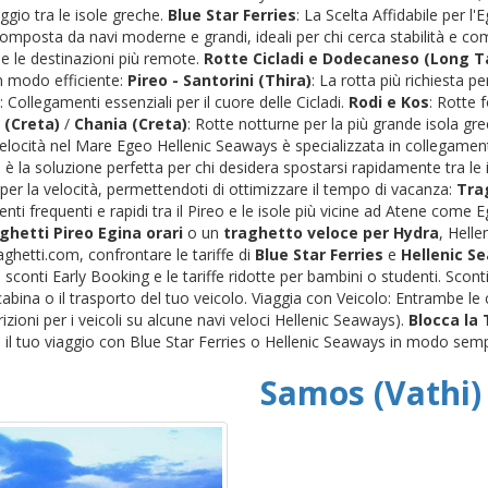
ggio tra le isole greche.
Blue Star Ferries
: La Scelta Affidabile per l
 composta da navi moderne e grandi, ideali per chi cerca stabilità e c
) e le destinazioni più remote.
Rotte Cicladi e Dodecaneso (Long Ta
n modo efficiente:
Pireo - Santorini (Thira)
: La rotta più richiesta pe
: Collegamenti essenziali per il cuore delle Cicladi.
Rodi e Kos
: Rotte 
 (Creta)
/
Chania (Creta)
: Rotte notturne per la più grande isola gr
 Velocità nel Mare Egeo Hellenic Seaways è specializzata in collegamenti
è la soluzione perfetta per chi desidera spostarsi rapidamente tra le i
per la velocità, permettendoti di ottimizzare il tempo di vacanza:
Trag
nti frequenti e rapidi tra il Pireo e le isole più vicine ad Atene come
ghetti Pireo Egina orari
o un
traghetto veloce per Hydra
, Helle
ghetti.com, confrontare le tariffe di
Blue Star Ferries
e
Hellenic S
conti Early Booking e le tariffe ridotte per bambini o studenti. Scon
a cabina o il trasporto del tuo veicolo. Viaggia con Veicolo: Entrambe 
trizioni per i veicoli su alcune navi veloci Hellenic Seaways).
Blocca la
il tuo viaggio con Blue Star Ferries o Hellenic Seaways in modo semp
Samos (Vathi)