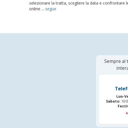
selezionare la tratta, scegliere la data e confrontare le
online ...
segue
Sempre al t
inter
Telef
Lun-V
Sabato:
10:0
Festi
A