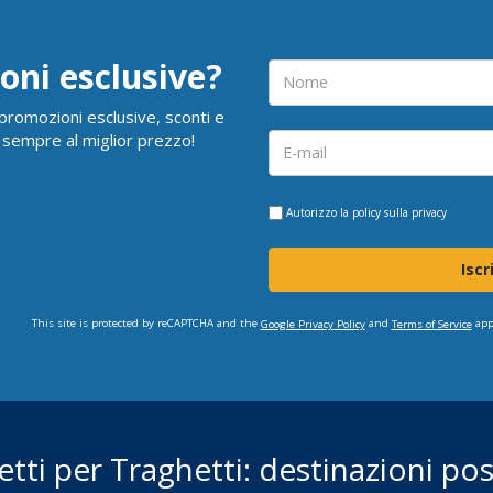
oni esclusive?
i promozioni esclusive, sconti e
 sempre al miglior prezzo!
Autorizzo la
policy sulla privacy
Iscr
This site is protected by reCAPTCHA and the
and
app
Google Privacy Policy
Terms of Service
ietti per Traghetti: destinazioni poss