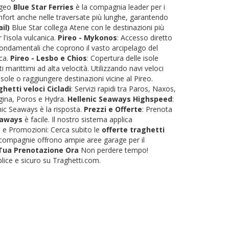
'Egeo
Blue Star Ferries
è la compagnia leader per i
omfort anche nelle traversate più lunghe, garantendo
il)
Blue Star collega Atene con le destinazioni più
r l'isola vulcanica.
Pireo - Mykonos
: Accesso diretto
fondamentali che coprono il vasto arcipelago del
eca.
Pireo - Lesbo e Chios
: Copertura delle isole
 marittimi ad alta velocità. Utilizzando navi veloci
sole o raggiungere destinazioni vicine al Pireo.
hetti veloci Cicladi
: Servizi rapidi tra Paros, Naxos,
 Egina, Poros e Hydra.
Hellenic Seaways Highspeed
:
nic Seaways è la risposta.
Prezzi e Offerte
: Prenota
eaways
è facile. Il nostro sistema applica
ti e Promozioni: Cerca subito le
offerte traghetti
le compagnie offrono ampie aree garage per il
 Tua Prenotazione Ora
Non perdere tempo!
lice e sicuro su Traghetti.com.