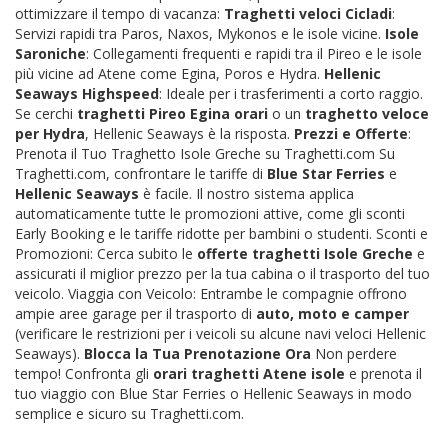
ottimizzare il tempo di vacanza:
Traghetti veloci Cicladi
:
Servizi rapidi tra Paros, Naxos, Mykonos e le isole vicine.
Isole
Saroniche
: Collegamenti frequenti e rapidi tra il Pireo e le isole
più vicine ad Atene come Egina, Poros e Hydra.
Hellenic
Seaways Highspeed
: Ideale per i trasferimenti a corto raggio.
Se cerchi
traghetti Pireo Egina orari
o un
traghetto veloce
per Hydra
, Hellenic Seaways è la risposta.
Prezzi e Offerte
:
Prenota il Tuo Traghetto Isole Greche su Traghetti.com Su
Traghetti.com, confrontare le tariffe di
Blue Star Ferries
e
Hellenic Seaways
è facile. Il nostro sistema applica
automaticamente tutte le promozioni attive, come gli sconti
Early Booking e le tariffe ridotte per bambini o studenti. Sconti e
Promozioni: Cerca subito le
offerte traghetti Isole Greche
e
assicurati il miglior prezzo per la tua cabina o il trasporto del tuo
veicolo. Viaggia con Veicolo: Entrambe le compagnie offrono
ampie aree garage per il trasporto di
auto, moto e camper
(verificare le restrizioni per i veicoli su alcune navi veloci Hellenic
Seaways).
Blocca la Tua Prenotazione Ora
Non perdere
tempo! Confronta gli
orari traghetti Atene isole
e prenota il
tuo viaggio con Blue Star Ferries o Hellenic Seaways in modo
semplice e sicuro su Traghetti.com.