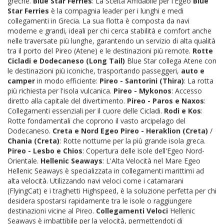
greche.
Blue Star Ferries
: La Scelta Affidabile per l'Egeo
Blue
Star Ferries
è la compagnia leader per i lunghi e medi
collegamenti in Grecia. La sua flotta è composta da navi
moderne e grandi, ideali per chi cerca stabilità e comfort anche
nelle traversate più lunghe, garantendo un servizio di alta qualità
tra il porto del Pireo (Atene) e le destinazioni più remote.
Rotte
Cicladi e Dodecaneso (Long Tail)
Blue Star collega Atene con
le destinazioni più iconiche, trasportando passeggeri,
auto e
camper
in modo efficiente:
Pireo - Santorini (Thira)
: La rotta
più richiesta per l'isola vulcanica.
Pireo - Mykonos
: Accesso
diretto alla capitale del divertimento.
Pireo - Paros e Naxos
:
Collegamenti essenziali per il cuore delle Cicladi.
Rodi e Kos
:
Rotte fondamentali che coprono il vasto arcipelago del
Dodecaneso.
Creta e Nord Egeo
Pireo - Heraklion (Creta)
/
Chania (Creta)
: Rotte notturne per la più grande isola greca.
Pireo - Lesbo e Chios
: Copertura delle isole dell'Egeo Nord-
Orientale.
Hellenic Seaways
: L'Alta Velocità nel Mare Egeo
Hellenic Seaways è specializzata in collegamenti marittimi ad
alta velocità. Utilizzando navi veloci come i catamarani
(FlyingCat) e i traghetti Highspeed, è la soluzione perfetta per chi
desidera spostarsi rapidamente tra le isole o raggiungere
destinazioni vicine al Pireo.
Collegamenti Veloci
Hellenic
Seaways è imbattibile per la velocità, permettendoti di