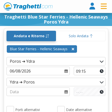
Tragh
Traghetti Blue Star Ferries - Hellenic Seaways
Poros Ydra
Andata e Ritorno
Solo Andata
Blue Star Ferries - Hellenic Seaways
Porti alternativi
Date alternative