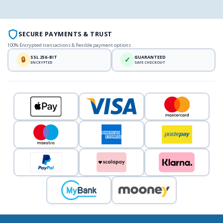
SECURE PAYMENTS & TRUST
100% Encrypted transactions & flexible payment options
SSL 256-BIT
GUARANTEED
🔒
✓
ENCRYPTED
SAFE CHECKOUT