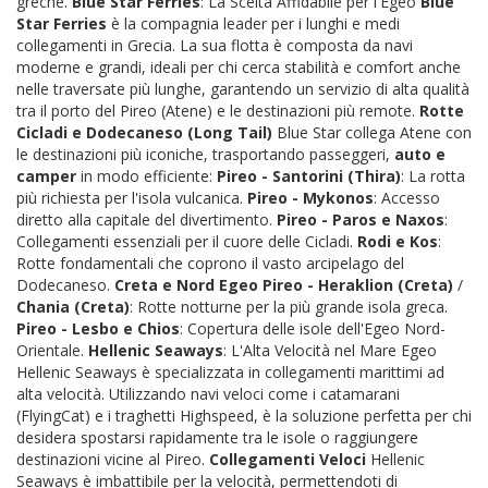
greche.
Blue Star Ferries
: La Scelta Affidabile per l'Egeo
Blue
Star Ferries
è la compagnia leader per i lunghi e medi
collegamenti in Grecia. La sua flotta è composta da navi
moderne e grandi, ideali per chi cerca stabilità e comfort anche
nelle traversate più lunghe, garantendo un servizio di alta qualità
tra il porto del Pireo (Atene) e le destinazioni più remote.
Rotte
Cicladi e Dodecaneso (Long Tail)
Blue Star collega Atene con
le destinazioni più iconiche, trasportando passeggeri,
auto e
camper
in modo efficiente:
Pireo - Santorini (Thira)
: La rotta
più richiesta per l'isola vulcanica.
Pireo - Mykonos
: Accesso
diretto alla capitale del divertimento.
Pireo - Paros e Naxos
:
Collegamenti essenziali per il cuore delle Cicladi.
Rodi e Kos
:
Rotte fondamentali che coprono il vasto arcipelago del
Dodecaneso.
Creta e Nord Egeo
Pireo - Heraklion (Creta)
/
Chania (Creta)
: Rotte notturne per la più grande isola greca.
Pireo - Lesbo e Chios
: Copertura delle isole dell'Egeo Nord-
Orientale.
Hellenic Seaways
: L'Alta Velocità nel Mare Egeo
Hellenic Seaways è specializzata in collegamenti marittimi ad
alta velocità. Utilizzando navi veloci come i catamarani
(FlyingCat) e i traghetti Highspeed, è la soluzione perfetta per chi
desidera spostarsi rapidamente tra le isole o raggiungere
destinazioni vicine al Pireo.
Collegamenti Veloci
Hellenic
Seaways è imbattibile per la velocità, permettendoti di