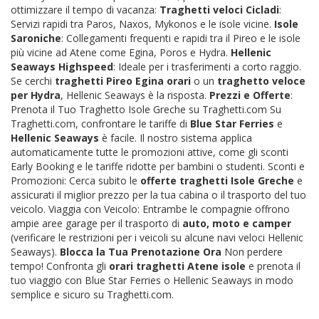
ottimizzare il tempo di vacanza:
Traghetti veloci Cicladi
:
Servizi rapidi tra Paros, Naxos, Mykonos e le isole vicine.
Isole
Saroniche
: Collegamenti frequenti e rapidi tra il Pireo e le isole
più vicine ad Atene come Egina, Poros e Hydra.
Hellenic
Seaways Highspeed
: Ideale per i trasferimenti a corto raggio.
Se cerchi
traghetti Pireo Egina orari
o un
traghetto veloce
per Hydra
, Hellenic Seaways è la risposta.
Prezzi e Offerte
:
Prenota il Tuo Traghetto Isole Greche su Traghetti.com Su
Traghetti.com, confrontare le tariffe di
Blue Star Ferries
e
Hellenic Seaways
è facile. Il nostro sistema applica
automaticamente tutte le promozioni attive, come gli sconti
Early Booking e le tariffe ridotte per bambini o studenti. Sconti e
Promozioni: Cerca subito le
offerte traghetti Isole Greche
e
assicurati il miglior prezzo per la tua cabina o il trasporto del tuo
veicolo. Viaggia con Veicolo: Entrambe le compagnie offrono
ampie aree garage per il trasporto di
auto, moto e camper
(verificare le restrizioni per i veicoli su alcune navi veloci Hellenic
Seaways).
Blocca la Tua Prenotazione Ora
Non perdere
tempo! Confronta gli
orari traghetti Atene isole
e prenota il
tuo viaggio con Blue Star Ferries o Hellenic Seaways in modo
semplice e sicuro su Traghetti.com.