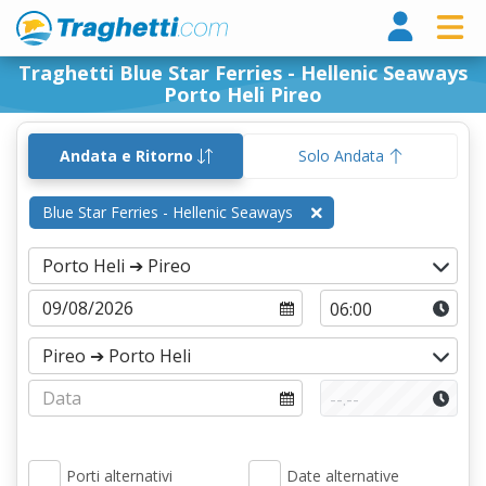
Tragh
Traghetti Blue Star Ferries - Hellenic Seaways
Porto Heli Pireo
Andata e Ritorno
Solo Andata
Blue Star Ferries - Hellenic Seaways
Porti alternativi
Date alternative