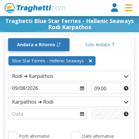
Tragh
Traghetti Blue Star Ferries - Hellenic Seaways
Rodi Karpathos
Andata e Ritorno
Solo Andata
Blue Star Ferries - Hellenic Seaways
Porti alternativi
Date alternative