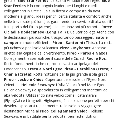
greche.
Blue Star Ferries
: La Scelta Affidabile per l'Egeo
Blue
Star Ferries
è la compagnia leader per i lunghi e medi
collegamenti in Grecia. La sua flotta è composta da navi
moderne e grandi, ideali per chi cerca stabilità e comfort anche
nelle traversate più lunghe, garantendo un servizio di alta qualità
tra il porto del Pireo (Atene) e le destinazioni più remote.
Rotte
Cicladi e Dodecaneso (Long Tail)
Blue Star collega Atene con
le destinazioni più iconiche, trasportando passeggeri,
auto e
camper
in modo efficiente:
Pireo - Santorini (Thira)
: La rotta
più richiesta per l'isola vulcanica.
Pireo - Mykonos
: Accesso
diretto alla capitale del divertimento.
Pireo - Paros e Naxos
:
Collegamenti essenziali per il cuore delle Cicladi.
Rodi e Kos
:
Rotte fondamentali che coprono il vasto arcipelago del
Dodecaneso.
Creta e Nord Egeo
Pireo - Heraklion (Creta)
/
Chania (Creta)
: Rotte notturne per la più grande isola greca.
Pireo - Lesbo e Chios
: Copertura delle isole dell'Egeo Nord-
Orientale.
Hellenic Seaways
: L'Alta Velocità nel Mare Egeo
Hellenic Seaways è specializzata in collegamenti marittimi ad
alta velocità. Utilizzando navi veloci come i catamarani
(FlyingCat) e i traghetti Highspeed, è la soluzione perfetta per chi
desidera spostarsi rapidamente tra le isole o raggiungere
destinazioni vicine al Pireo.
Collegamenti Veloci
Hellenic
Seaways è imbattibile per la velocità, permettendoti di