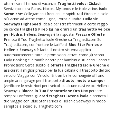
ottimizzare il tempo di vacanza:
Traghetti veloci Cicladi
:
Servizi rapidi tra Paros, Naxos, Mykonos e le isole vicine.
Isole
Saroniche
: Collegamenti frequenti e rapidi tra il Pireo e le isole
più vicine ad Atene come Egina, Poros e Hydra.
Hellenic
Seaways Highspeed
: Ideale per i trasferimenti a corto raggio.
Se cerchi
traghetti Pireo Egina orari
o un
traghetto veloce
per Hydra
, Hellenic Seaways è la risposta.
Prezzi e Offerte
:
Prenota il Tuo Traghetto Isole Greche su Traghetti.com Su
Traghetti.com, confrontare le tariffe di
Blue Star Ferries
e
Hellenic Seaways
è facile. Il nostro sistema applica
automaticamente tutte le promozioni attive, come gli sconti
Early Booking e le tariffe ridotte per bambini o studenti. Sconti e
Promozioni: Cerca subito le
offerte traghetti Isole Greche
e
assicurati il miglior prezzo per la tua cabina o il trasporto del tuo
veicolo. Viaggia con Veicolo: Entrambe le compagnie offrono
ampie aree garage per il trasporto di
auto, moto e camper
(verificare le restrizioni per i veicoli su alcune navi veloci Hellenic
Seaways).
Blocca la Tua Prenotazione Ora
Non perdere
tempo! Confronta gli
orari traghetti Atene isole
e prenota il
tuo viaggio con Blue Star Ferries o Hellenic Seaways in modo
semplice e sicuro su Traghetti.com.