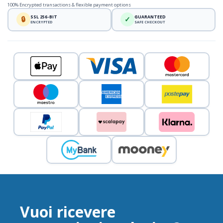
100% Encrypted transactions & flexible payment options
SSL 256-BIT
GUARANTEED
🔒
✓
ENCRYPTED
SAFE CHECKOUT
Vuoi ricevere