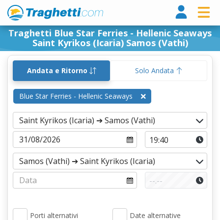
Tragh
Traghetti Blue Star Ferries - Hellenic Seaways
Saint Kyrikos (Icaria) Samos (Vathi)
Andata e Ritorno
Solo Andata
Blue Star Ferries - Hellenic Seaways
Porti alternativi
Date alternative