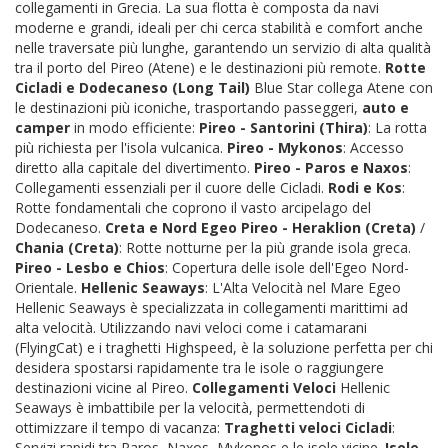
collegamenti in Grecia. La sua flotta è composta da navi
moderne e grandi, ideali per chi cerca stabilità e comfort anche
nelle traversate più lunghe, garantendo un servizio di alta qualità
tra il porto del Pireo (Atene) e le destinazioni più remote.
Rotte
Cicladi e Dodecaneso (Long Tail)
Blue Star collega Atene con
le destinazioni più iconiche, trasportando passeggeri,
auto e
camper
in modo efficiente:
Pireo - Santorini (Thira)
: La rotta
più richiesta per l'isola vulcanica.
Pireo - Mykonos
: Accesso
diretto alla capitale del divertimento.
Pireo - Paros e Naxos
:
Collegamenti essenziali per il cuore delle Cicladi.
Rodi e Kos
:
Rotte fondamentali che coprono il vasto arcipelago del
Dodecaneso.
Creta e Nord Egeo
Pireo - Heraklion (Creta)
/
Chania (Creta)
: Rotte notturne per la più grande isola greca.
Pireo - Lesbo e Chios
: Copertura delle isole dell'Egeo Nord-
Orientale.
Hellenic Seaways
: L'Alta Velocità nel Mare Egeo
Hellenic Seaways è specializzata in collegamenti marittimi ad
alta velocità. Utilizzando navi veloci come i catamarani
(FlyingCat) e i traghetti Highspeed, è la soluzione perfetta per chi
desidera spostarsi rapidamente tra le isole o raggiungere
destinazioni vicine al Pireo.
Collegamenti Veloci
Hellenic
Seaways è imbattibile per la velocità, permettendoti di
ottimizzare il tempo di vacanza:
Traghetti veloci Cicladi
:
Servizi rapidi tra Paros, Naxos, Mykonos e le isole vicine.
Isole