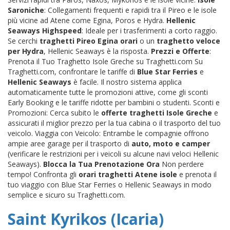
Saroniche
: Collegamenti frequenti e rapidi tra il Pireo e le isole
più vicine ad Atene come Egina, Poros e Hydra.
Hellenic
Seaways Highspeed
: Ideale per i trasferimenti a corto raggio.
Se cerchi
traghetti Pireo Egina orari
o un
traghetto veloce
per Hydra
, Hellenic Seaways è la risposta.
Prezzi e Offerte
:
Prenota il Tuo Traghetto Isole Greche su Traghetti.com Su
Traghetti.com, confrontare le tariffe di
Blue Star Ferries
e
Hellenic Seaways
è facile. Il nostro sistema applica
automaticamente tutte le promozioni attive, come gli sconti
Early Booking e le tariffe ridotte per bambini o studenti. Sconti e
Promozioni: Cerca subito le
offerte traghetti Isole Greche
e
assicurati il miglior prezzo per la tua cabina o il trasporto del tuo
veicolo. Viaggia con Veicolo: Entrambe le compagnie offrono
ampie aree garage per il trasporto di
auto, moto e camper
(verificare le restrizioni per i veicoli su alcune navi veloci Hellenic
Seaways).
Blocca la Tua Prenotazione Ora
Non perdere
tempo! Confronta gli
orari traghetti Atene isole
e prenota il
tuo viaggio con Blue Star Ferries o Hellenic Seaways in modo
semplice e sicuro su Traghetti.com.
Saint Kyrikos (Icaria)