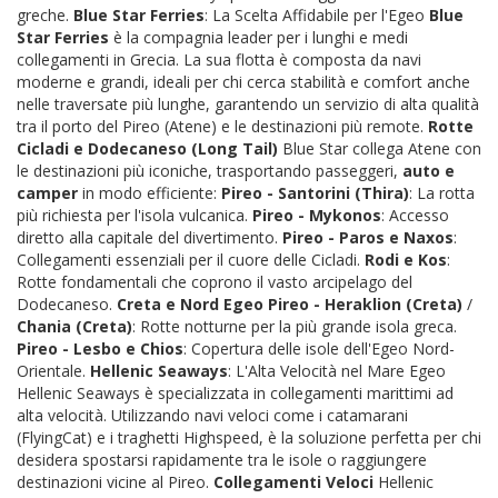
greche.
Blue Star Ferries
: La Scelta Affidabile per l'Egeo
Blue
Star Ferries
è la compagnia leader per i lunghi e medi
collegamenti in Grecia. La sua flotta è composta da navi
moderne e grandi, ideali per chi cerca stabilità e comfort anche
nelle traversate più lunghe, garantendo un servizio di alta qualità
tra il porto del Pireo (Atene) e le destinazioni più remote.
Rotte
Cicladi e Dodecaneso (Long Tail)
Blue Star collega Atene con
le destinazioni più iconiche, trasportando passeggeri,
auto e
camper
in modo efficiente:
Pireo - Santorini (Thira)
: La rotta
più richiesta per l'isola vulcanica.
Pireo - Mykonos
: Accesso
diretto alla capitale del divertimento.
Pireo - Paros e Naxos
:
Collegamenti essenziali per il cuore delle Cicladi.
Rodi e Kos
:
Rotte fondamentali che coprono il vasto arcipelago del
Dodecaneso.
Creta e Nord Egeo
Pireo - Heraklion (Creta)
/
Chania (Creta)
: Rotte notturne per la più grande isola greca.
Pireo - Lesbo e Chios
: Copertura delle isole dell'Egeo Nord-
Orientale.
Hellenic Seaways
: L'Alta Velocità nel Mare Egeo
Hellenic Seaways è specializzata in collegamenti marittimi ad
alta velocità. Utilizzando navi veloci come i catamarani
(FlyingCat) e i traghetti Highspeed, è la soluzione perfetta per chi
desidera spostarsi rapidamente tra le isole o raggiungere
destinazioni vicine al Pireo.
Collegamenti Veloci
Hellenic