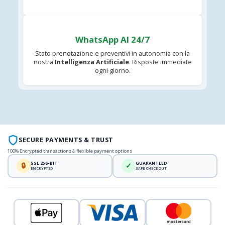
WhatsApp AI 24/7
Stato prenotazione e preventivi in autonomia con la
nostra
Intelligenza Artificiale
. Risposte immediate
ogni giorno.
SECURE PAYMENTS & TRUST
100% Encrypted transactions & flexible payment options
SSL 256-BIT
GUARANTEED
🔒
✓
ENCRYPTED
SAFE CHECKOUT