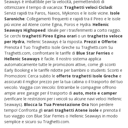
Seaways è imbattibile per la velocità, permettendoti di
ottimizzare il tempo di vacanza:
Traghetti veloci Cicladi
:
Servizi rapidi tra Paros, Naxos, Mykonos e le isole vicine.
Isole
Saroniche
: Collegamenti frequenti e rapidi tra il Pireo e le isole
più vicine ad Atene come Egina, Poros e Hydra.
Hellenic
Seaways Highspeed
: Ideale per i trasferimenti a corto raggio.
Se cerchi
traghetti Pireo Egina orari
o un
traghetto veloce
per Hydra
, Hellenic Seaways è la risposta.
Prezzi e Offerte
:
Prenota il Tuo Traghetto Isole Greche su Traghetti.com Su
Traghetti.com, confrontare le tariffe di
Blue Star Ferries
e
Hellenic Seaways
è facile. Il nostro sistema applica
automaticamente tutte le promozioni attive, come gli sconti
Early Booking e le tariffe ridotte per bambini o studenti. Sconti e
Promozioni: Cerca subito le
offerte traghetti Isole Greche
e
assicurati il miglior prezzo per la tua cabina o il trasporto del tuo
veicolo. Viaggia con Veicolo: Entrambe le compagnie offrono
ampie aree garage per il trasporto di
auto, moto e camper
(verificare le restrizioni per i veicoli su alcune navi veloci Hellenic
Seaways).
Blocca la Tua Prenotazione Ora
Non perdere
tempo! Confronta gli
orari traghetti Atene isole
e prenota il
tuo viaggio con Blue Star Ferries o Hellenic Seaways in modo
semplice e sicuro su Traghetti.com.