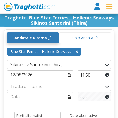
Tragh
Traghetti Blue Star Ferries - Hellenic Seaways
Sikinos Santorini (Thira)
Andata e Ritorno
Solo Andata
Blue Star Ferries - Hellenic Seaways
Porti alternativi
Date alternative