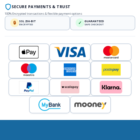
SECURE PAYMENTS & TRUST
100% Encrypted transactions & flexible payment options
SSL 256-BIT
GUARANTEED
🔒
✓
ENCRYPTED
SAFE CHECKOUT