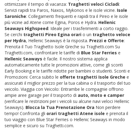
ottimizzare il tempo di vacanza:
Traghetti veloci Cicladi
:
Servizi rapidi tra Paros, Naxos, Mykonos e le isole vicine.
Isole
Saroniche
: Collegamenti frequenti e rapidi tra il Pireo e le isole
più vicine ad Atene come Egina, Poros e Hydra.
Hellenic
Seaways Highspeed
: Ideale per i trasferimenti a corto raggio.
Se cerchi
traghetti Pireo Egina orari
o un
traghetto veloce
per Hydra
, Hellenic Seaways è la risposta.
Prezzi e Offerte
:
Prenota il Tuo Traghetto Isole Greche su Traghetti.com Su
Traghetti.com, confrontare le tariffe di
Blue Star Ferries
e
Hellenic Seaways
è facile. Il nostro sistema applica
automaticamente tutte le promozioni attive, come gli sconti
Early Booking e le tariffe ridotte per bambini o studenti. Sconti e
Promozioni: Cerca subito le
offerte traghetti Isole Greche
e
assicurati il miglior prezzo per la tua cabina o il trasporto del tuo
veicolo. Viaggia con Veicolo: Entrambe le compagnie offrono
ampie aree garage per il trasporto di
auto, moto e camper
(verificare le restrizioni per i veicoli su alcune navi veloci Hellenic
Seaways).
Blocca la Tua Prenotazione Ora
Non perdere
tempo! Confronta gli
orari traghetti Atene isole
e prenota il
tuo viaggio con Blue Star Ferries o Hellenic Seaways in modo
semplice e sicuro su Traghetti.com.