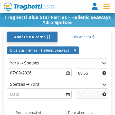
Tragh
Traghetti Blue Star Ferries - Hellenic Seaways
Ydra Spetses
Andata e Ritorno
Solo Andata
Blue Star Ferries - Hellenic Seaways
Porti alternativi
Date alternative