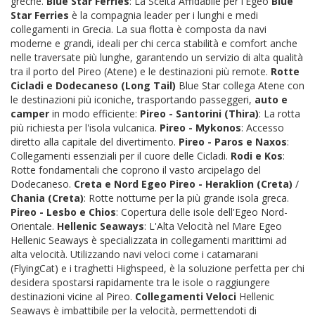
greche.
Blue Star Ferries
: La Scelta Affidabile per l'Egeo
Blue
Star Ferries
è la compagnia leader per i lunghi e medi
collegamenti in Grecia. La sua flotta è composta da navi
moderne e grandi, ideali per chi cerca stabilità e comfort anche
nelle traversate più lunghe, garantendo un servizio di alta qualità
tra il porto del Pireo (Atene) e le destinazioni più remote.
Rotte
Cicladi e Dodecaneso (Long Tail)
Blue Star collega Atene con
le destinazioni più iconiche, trasportando passeggeri,
auto e
camper
in modo efficiente:
Pireo - Santorini (Thira)
: La rotta
più richiesta per l'isola vulcanica.
Pireo - Mykonos
: Accesso
diretto alla capitale del divertimento.
Pireo - Paros e Naxos
:
Collegamenti essenziali per il cuore delle Cicladi.
Rodi e Kos
:
Rotte fondamentali che coprono il vasto arcipelago del
Dodecaneso.
Creta e Nord Egeo
Pireo - Heraklion (Creta)
/
Chania (Creta)
: Rotte notturne per la più grande isola greca.
Pireo - Lesbo e Chios
: Copertura delle isole dell'Egeo Nord-
Orientale.
Hellenic Seaways
: L'Alta Velocità nel Mare Egeo
Hellenic Seaways è specializzata in collegamenti marittimi ad
alta velocità. Utilizzando navi veloci come i catamarani
(FlyingCat) e i traghetti Highspeed, è la soluzione perfetta per chi
desidera spostarsi rapidamente tra le isole o raggiungere
destinazioni vicine al Pireo.
Collegamenti Veloci
Hellenic
Seaways è imbattibile per la velocità, permettendoti di