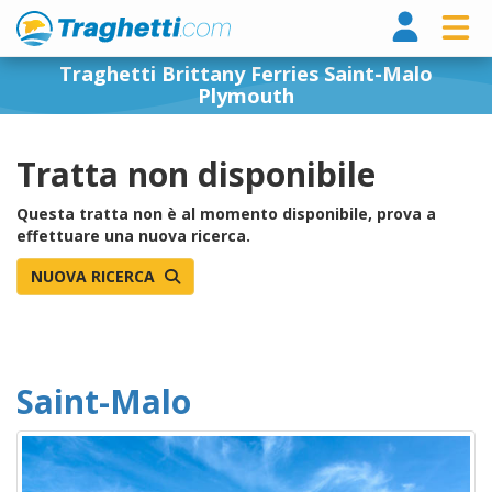
Tragh
Traghetti Brittany Ferries Saint-Malo
Plymouth
Tratta non disponibile
Questa tratta non è al momento disponibile, prova a
effettuare una nuova ricerca.
NUOVA RICERCA
Saint-Malo