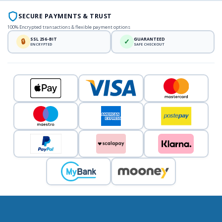
SECURE PAYMENTS & TRUST
100% Encrypted transactions & flexible payment options
SSL 256-BIT
GUARANTEED
🔒
✓
ENCRYPTED
SAFE CHECKOUT