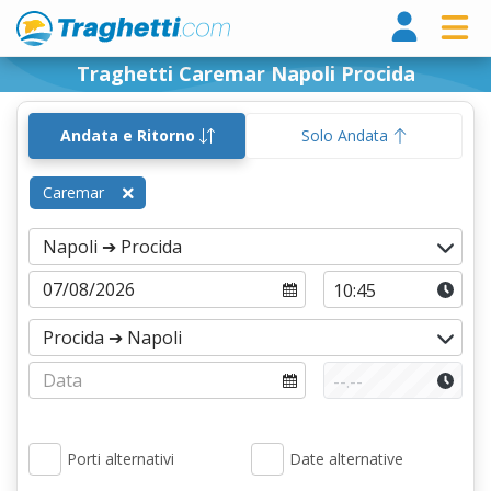
Tragh
Traghetti Caremar Napoli Procida
Andata e Ritorno
Solo Andata
Caremar
Porti alternativi
Date alternative