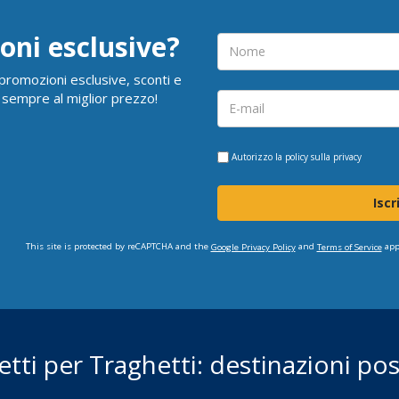
oni esclusive?
i promozioni esclusive, sconti e
 sempre al miglior prezzo!
Autorizzo la
policy sulla privacy
Iscr
This site is protected by reCAPTCHA and the
and
app
Google Privacy Policy
Terms of Service
ietti per Traghetti: destinazioni poss