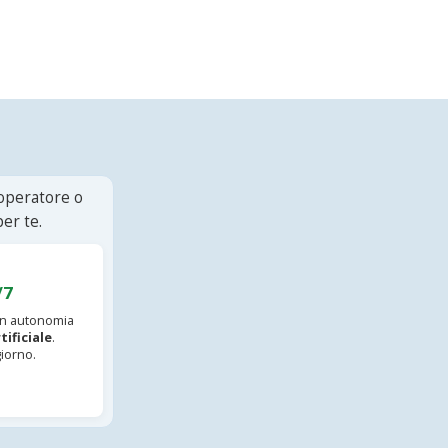
 operatore o
er te.
/7
 in autonomia
tificiale
.
iorno.