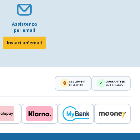
Assistenza
per email
Inviaci un'email
SSL 256-BIT
GUARANTEED
🔒
✓
ENCRYPTED
SAFE CHECKOUT