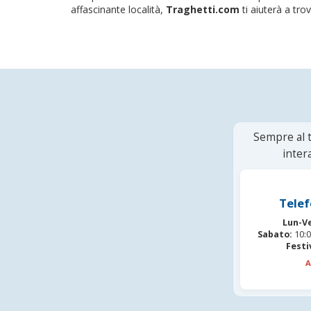
affascinante località,
Traghetti.com
ti aiuterà a trova
Sempre al t
inter
Telef
Lun-V
Sabato:
10:0
Festi
A