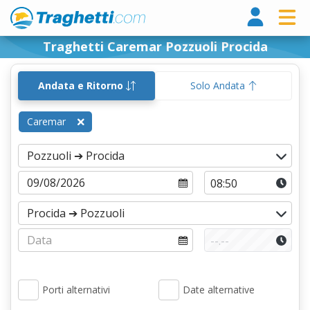
Tragh
Traghetti Caremar Pozzuoli Procida
Andata e Ritorno
Solo Andata
Caremar
Porti alternativi
Date alternative