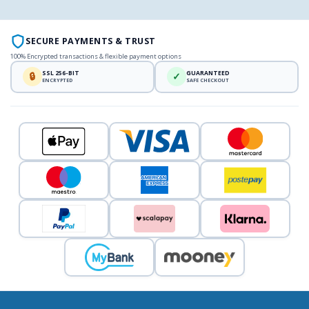
SECURE PAYMENTS & TRUST
100% Encrypted transactions & flexible payment options
SSL 256-BIT
GUARANTEED
🔒
✓
ENCRYPTED
SAFE CHECKOUT