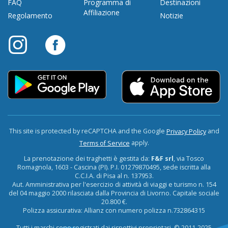
FAQ
Programma di
Destinazioni
Affiliazione
Regolamento
Notizie
This site is protected by reCAPTCHA and the Google
and
Privacy Policy
apply.
Terms of Service
La prenotazione dei traghetti è gestita da:
F&F srl
, via Tosco
Romagnola, 1603 - Cascina (PI). P.I. 01279870495, sede iscritta alla
C.C.I.A. di Pisa al n. 137953.
Aut. Amministrativa per l'esercizio di attività di viaggi e turismo n. 154
del 04 maggio 2000 rilasciata dalla Provincia di Livorno. Capitale sociale
20.800 €.
Polizza assicurativa: Allianz con numero polizza n.732864315
Tutti i marchi sono registrati dai rispettivi proprietari. © 2011-2025